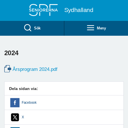
Till övergripande innehåll
Sydhalland
Sök
Meny
2024
Årsprogram 2024.pdf
Dela sidan via:
Facebook
X