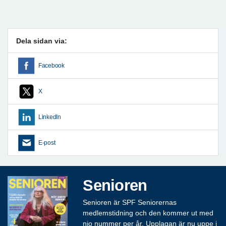
Dela sidan via:
Facebook
X
LinkedIn
E-post
Senioren
Senioren är SPF Seniorernas
medlemstidning och den kommer ut med
nio nummer per år. Upplagan är nu uppe i