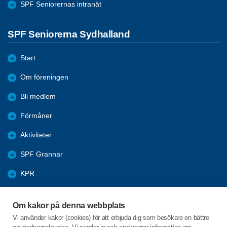
SPF Seniorernas intranät
SPF Seniorerna Sydhalland
Start
Om föreningen
Bli medlem
Förmåner
Aktiviteter
SPF Grannar
KPR
Bildgalleri
Om kakor på denna webbplats
Arkiv
Vi använder kakor (cookies) för att erbjuda dig som besökare en bättre