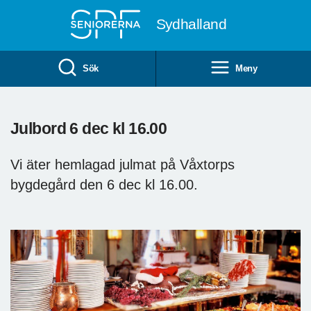
Till övergripande innehåll
Sydhalland
Sök
Meny
Julbord 6 dec kl 16.00
Vi äter hemlagad julmat på Våxtorps
bygdegård den 6 dec kl 16.00.