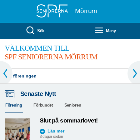
Till övergripande innehåll
Mörrum
Sök
Meny
VÄLKOMMEN TILL
SPF SENIORERNA MÖRRUM
Om föreningen
Senaste Nytt
Förening
Förbundet
Senioren
Slut på sommarlovet!
Läs mer
3 dagar sedan