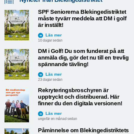
SPF Seniorerna Blekingedistriktet
måste tyvärr meddela att DM i golf
är inställt!
Läs mer
10 dagar sedan
DM i Golf! Du som funderat på att
anmäla dig, gör det nu till en trevlig
spännande tävling!
Läs mer
23 dagar sedan
Rekryteringsbroschyren är
upptryckt och distribuerad. Här
finner du den digitala versionen!
Läs mer
ungefär en månad sedan
Påminnelse om Blekingedistriktets