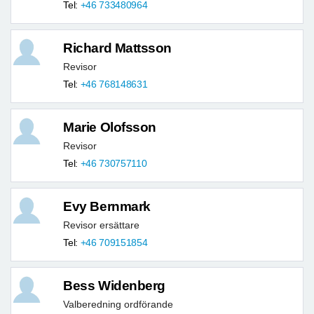
Tel:
+46 733480964
Richard Mattsson
Revisor
Tel:
+46 768148631
Marie Olofsson
Revisor
Tel:
+46 730757110
Evy Bernmark
Revisor ersättare
Tel:
+46 709151854
Bess Widenberg
Valberedning ordförande