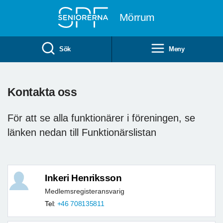
Till övergripande innehåll
Mörrum
Sök
Meny
Kontakta oss
För att se alla funktionärer i föreningen, se
länken nedan till Funktionärslistan
Inkeri Henriksson
Medlemsregisteransvarig
Tel:
+46 708135811