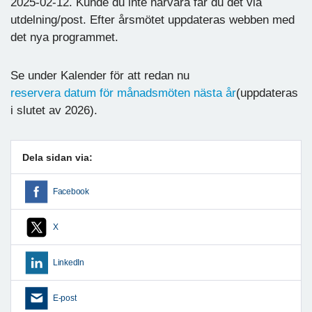
2025-02-12. Kunde du inte närvara får du det via
utdelning/post. Efter årsmötet uppdateras webben med
det nya programmet.
Se under Kalender för att redan nu
reservera datum för månadsmöten nästa år
(uppdateras
i slutet av 2026).
Dela sidan via:
Facebook
X
LinkedIn
E-post