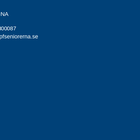
INA
300087
pfseniorerna.se