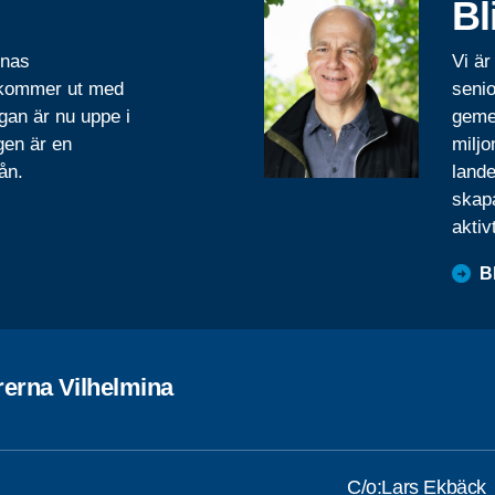
Bl
rnas
Vi är
 kommer ut med
senio
gan är nu uppe i
geme
gen är en
miljo
ån.
lande
skapa
aktiv
B
rerna Vilhelmina
C/o:Lars Ekbäck