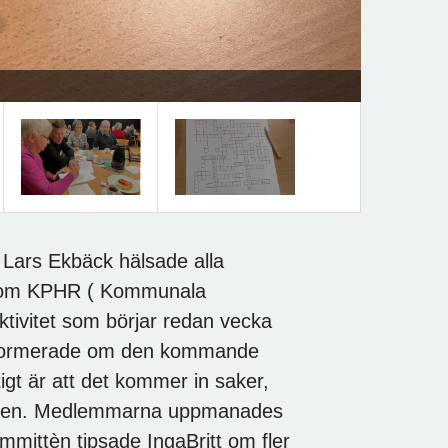
 Lars Ekbäck hälsade alla
a om KPHR ( Kommunala
ivitet som börjar redan vecka
formerade om den kommande
gt är att det kommer in saker,
jningen. Medlemmarna uppmanades
mmittèn tipsade IngaBritt om fler