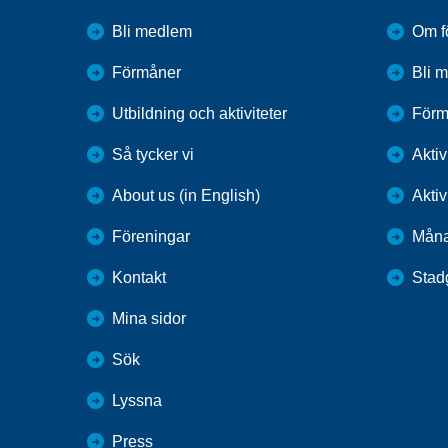
Bli medlem
Om f
Förmåner
Bli 
Utbildning och aktiviteter
Förm
Så tycker vi
Aktiv
About us (in English)
Aktiv
Föreningar
Mån
Kontakt
Stad
Mina sidor
Sök
Lyssna
Press