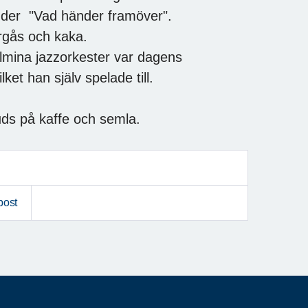
 under "Vad händer framöver".
rgås och kaka.
mina jazzorkester var dagens
ket han själv spelade till.
uds på kaffe och semla.
post