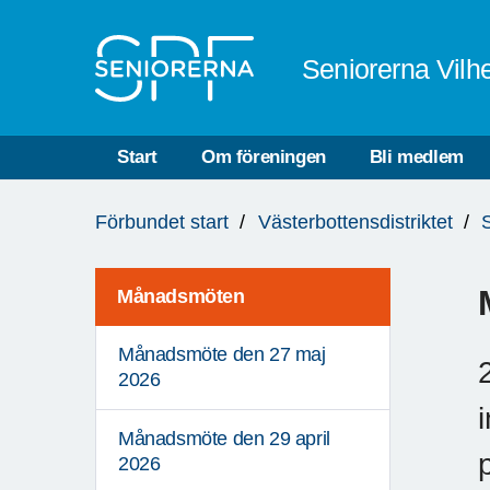
Till övergripande innehåll
Seniorerna Vilh
Start
Om föreningen
Bli medlem
Du
Förbundet start
Västerbottensdistriktet
är
här:
Månadsmöten
Månadsmöte den 27 maj
2026
Månadsmöte den 29 april
2026