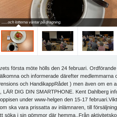
......och lotterna väntar på dragning.
rets första möte hölls den 24 februari. Ordförande
älkomna och informerade därefter medlemmarn
ensions och HandikappRådet ) men även om en akt
, LÄR DIG DIN SMARTPHONE. Kent Dahlberg in
oppisen under www-helgen den 15-17 februari.Vikti
om ska vara prissatta av inlämnaren, till försäl
tt söka i sin gömmor där hemma..Från aktivitetsko