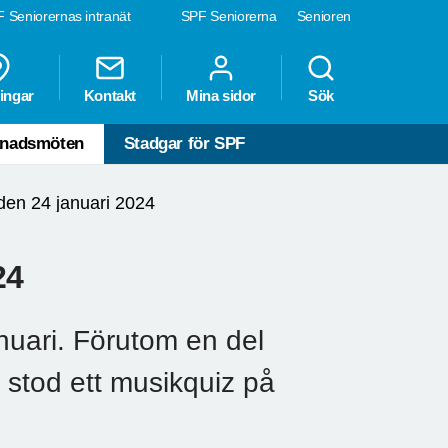
 Seniorernas intranät
SPF Seniorerna
Senioren
ingar
Kontakt
Mina sidor
Sök
nadsmöten
Stadgar för SPF
en 24 januari 2024
24
nuari. Förutom en del
g stod ett musikquiz på