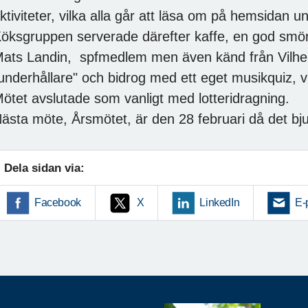
ktiviteter, vilka alla går att läsa om på hemsidan
öksgruppen serverade därefter kaffe, en god smö
ats Landin, spfmedlem men även känd från Vilhel
underhållare" och bidrog med ett eget musikquiz, vil
ötet avslutade som vanligt med lotteridragning.
ästa möte, Årsmötet, är den 28 februari då det bj
Dela sidan via:
Facebook
X
LinkedIn
E-