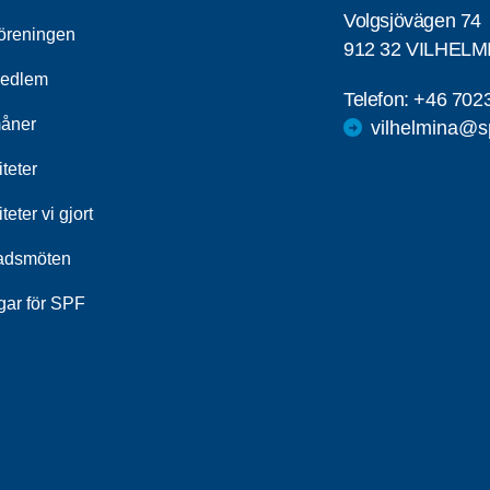
Volgsjövägen 74
öreningen
912 32 VILHELM
medlem
Telefon:
+46 702
åner
vilhelmina@s
iteter
iteter vi gjort
adsmöten
gar för SPF