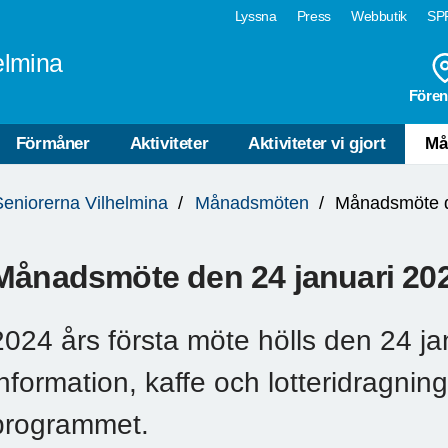
Lyssna
Press
Webbutik
SPF
elmina
Fören
Förmåner
Aktiviteter
Aktiviteter vi gjort
Må
Seniorerna Vilhelmina
Månadsmöten
Månadsmöte d
Månadsmöte den 24 januari 20
2024 års första möte hölls den 24 ja
information, kaffe och lotteridragnin
programmet.