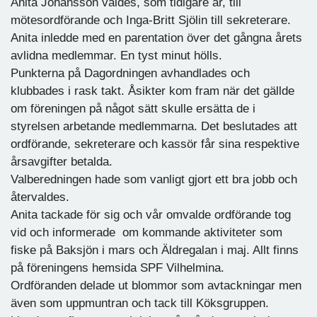
Anita Johansson valdes, som tidigare år, till
mötesordförande och Inga-Britt Sjölin till sekreterare.
Anita inledde med en parentation över det gångna årets
avlidna medlemmar. En tyst minut hölls.
Punkterna på Dagordningen avhandlades och
klubbades i rask takt. Åsikter kom fram när det gällde
om föreningen på något sätt skulle ersätta de i
styrelsen arbetande medlemmarna. Det beslutades att
ordförande, sekreterare och kassör får sina respektive
årsavgifter betalda.
Valberedningen hade som vanligt gjort ett bra jobb och
återvaldes.
Anita tackade för sig och vår omvalde ordförande tog
vid och informerade om kommande aktiviteter som
fiske på Baksjön i mars och Äldregalan i maj. Allt finns
på föreningens hemsida SPF Vilhelmina.
Ordföranden delade ut blommor som avtackningar men
även som uppmuntran och tack till Köksgruppen.