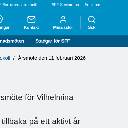
 Seniorernas intranät
SPF Seniorerna
Senioren
ingar
Kontakt
Mina sidor
Sök
nadsmöten
Stadgar för SPF
okoll
Årsmöte den 11 februari 2026
smöte för Vilhelmina
llbaka på ett aktivt år