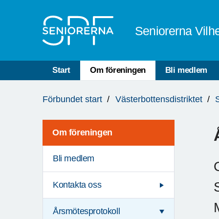
Till övergripande innehåll
Seniorerna Vilh
Start
Om föreningen
Bli medlem
Du
Förbundet start
Västerbottensdistriktet
är
här:
Om föreningen
Bli medlem
Kontakta oss
Årsmötesprotokoll