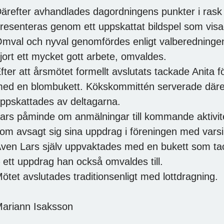
ärefter avhandlades dagordningens punkter i rask
resenteras genom ett uppskattat bildspel som visad
mval och nyval genomfördes enligt valberedningen
jort ett mycket gott arbete, omvaldes.
fter att årsmötet formellt avslutats tackade Anita 
ed en blombukett. Kökskommittén serverade däreft
ppskattades av deltagarna.
ars påminde om anmälningar till kommande aktivi
om avsagt sig sina uppdrag i föreningen med vars
ven Lars själv uppvaktades med en bukett som tac
 ett uppdrag han också omvaldes till.
ötet avslutades traditionsenligt med lottdragning.
ariann Isaksson