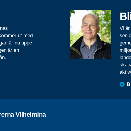
Bl
rnas
Vi är
 kommer ut med
senio
gan är nu uppe i
geme
gen är en
miljo
ån.
lande
skapa
aktiv
B
rerna Vilhelmina