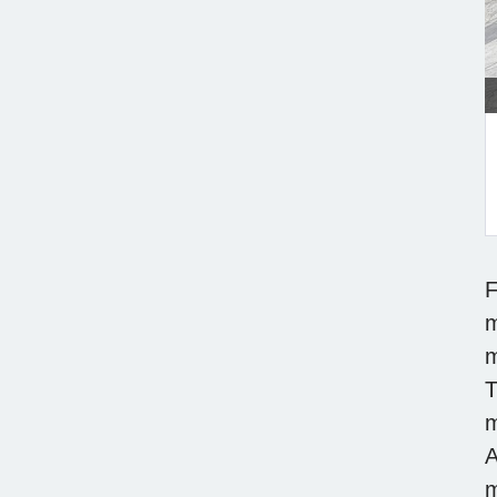
F
F
m
m
T
m
A
m