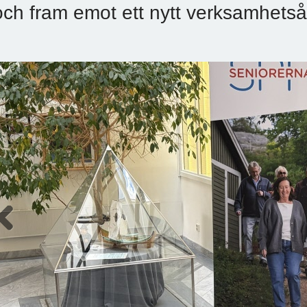
och fram emot ett nytt verksamhetså
Previous