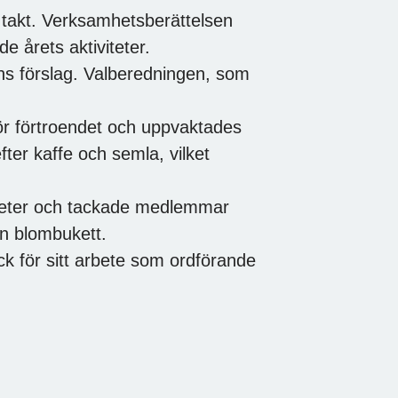
 takt. Verksamhetsberättelsen
e årets aktiviteter.
s förslag. Valberedningen, som
för förtroendet och uppvaktades
er kaffe och semla, vilket
teter och tackade medlemmar
in blombukett.
k för sitt arbete som ordförande