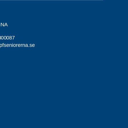
INA
300087
pfseniorerna.se