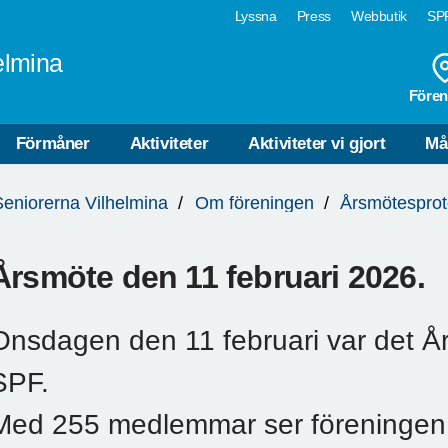
Lyssna
Press
Webbutik
SPF
elmina
Fören
Förmåner
Aktiviteter
Aktiviteter vi gjort
Må
Seniorerna Vilhelmina
Om föreningen
Årsmötesprot
Årsmöte den 11 februari 2026.
Onsdagen den 11 februari var det År
SPF.
Med 255 medlemmar ser föreningen ti