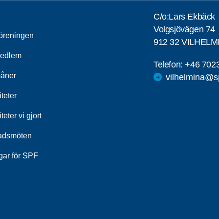
C/o:Lars Ekbäck
Volgsjövägen 74
öreningen
912 32 VILHELM
medlem
Telefon:
+46 702
åner
vilhelmina@s
iteter
iteter vi gjort
adsmöten
gar för SPF