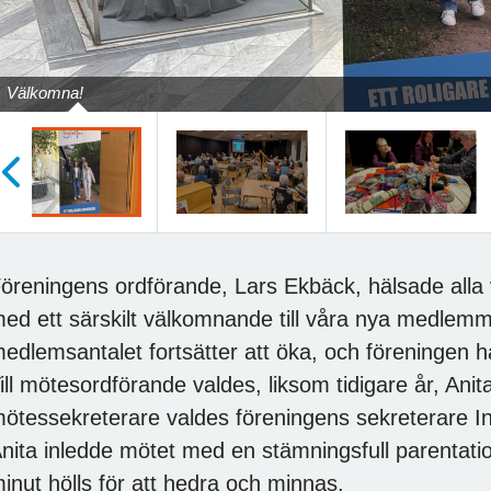
Välkomna!
öregående
öreningens ordförande, Lars Ekbäck, hälsade alla 
ed ett särskilt välkomnande till våra nya medlemma
edlemsantalet fortsätter att öka, och föreningen
ill mötesordförande valdes, liksom tidigare år, Anit
ötessekreterare valdes föreningens sekreterare Ing
nita inledde mötet med en stämningsfull parentation
inut hölls för att hedra och minnas.