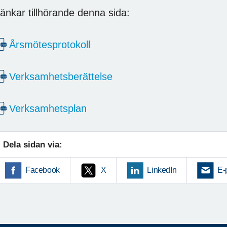
änkar tillhörande denna sida:
Årsmötesprotokoll
Verksamhetsberättelse
Verksamhetsplan
Dela sidan via:
Facebook
X
LinkedIn
E-