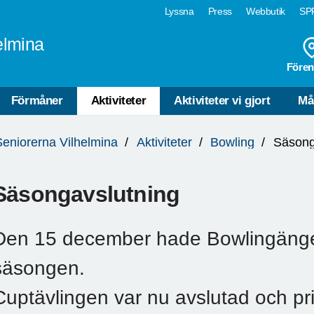
Lyssna
Press
Webbutik
SPF
elmina
Fören
Förmåner
Aktiviteter
Aktiviteter vi gjort
Må
Seniorerna Vilhelmina
Aktiviteter
Bowling
Säsong
Säsongavslutning
Den 15 december hade Bowlingänget
säsongen.
Cuptävlingen var nu avslutad och pris