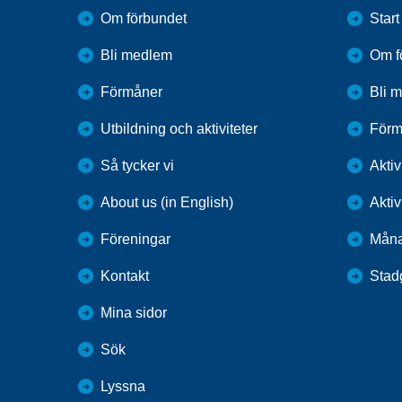
Om förbundet
Start
Bli medlem
Om f
Förmåner
Bli 
Utbildning och aktiviteter
Förm
Så tycker vi
Aktiv
About us (in English)
Aktiv
Föreningar
Mån
Kontakt
Stad
Mina sidor
Sök
Lyssna