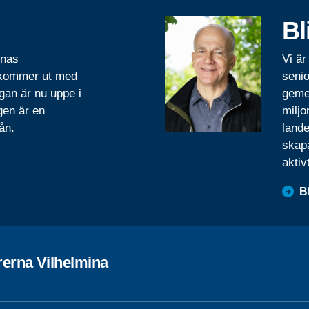
Bl
rnas
Vi är
 kommer ut med
senio
gan är nu uppe i
geme
gen är en
miljo
ån.
lande
skapa
aktiv
B
rerna Vilhelmina