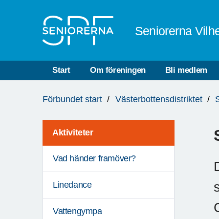
Till övergripande innehåll
Seniorerna Vilh
Start
Om föreningen
Bli medlem
Du
Förbundet start
Västerbottensdistriktet
är
här:
Aktiviteter
Vad händer framöver?
Linedance
Vattengympa