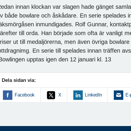
edan innan klockan var slagen hade gänget samla
v både bowlare och åskådare. En serie spelades i
äksmörgåsen inmundigades. Rolf Gunnar, kontaktp
ärefter till orda. Han började som ofta är vanligt 
riser ut till medaljörerna, men även övriga bowlar
ottdragnimg. En serie till spelades innan träffen av
owlingen upptas igen den 12 januari kl. 13
Dela sidan via:
Facebook
X
LinkedIn
E-