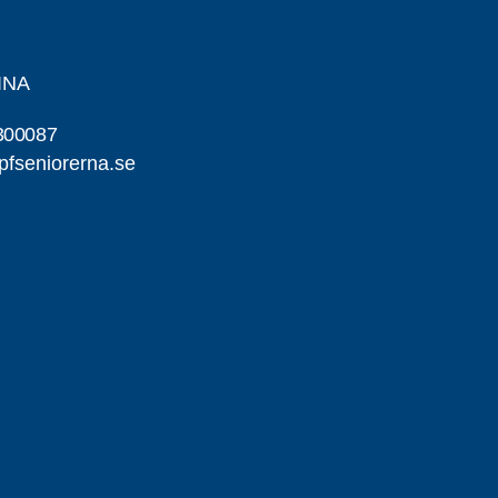
INA
300087
pfseniorerna.se