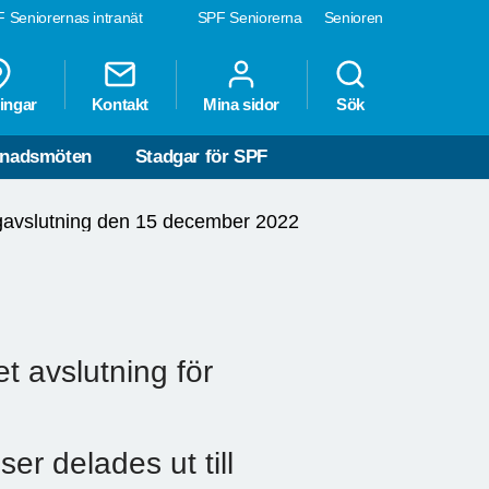
 Seniorernas intranät
SPF Seniorerna
Senioren
ingar
Kontakt
Mina sidor
Sök
nadsmöten
Stadgar för SPF
avslutning den 15 december 2022
 avslutning för
er delades ut till