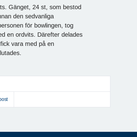
ts. Gänget, 24 st, som bestod
nnan den sedvanliga
ersonen för bowlingen, tog
med en ordvits. Därefter delades
e fick vara med på en
slutades.
post