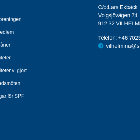
C/o:Lars Ekbäck
Volgsjövägen 74
öreningen
912 32 VILHELM
medlem
Telefon:
+46 702
åner
vilhelmina@s
iteter
iteter vi gjort
adsmöten
gar för SPF