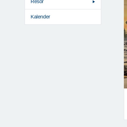
Resor
Kalender
F