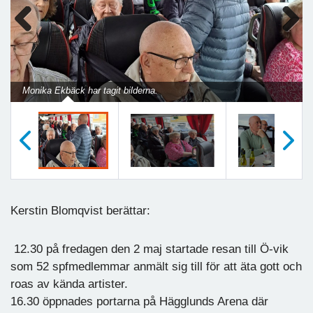
Previous
Next
Monika Ekbäck har tagit bilderna.
Föregående
Nästa
Kerstin Blomqvist berättar:
12.30 på fredagen den 2 maj startade resan till Ö-vik
som 52 spfmedlemmar anmält sig till för att äta gott och
roas av kända artister.
16.30 öppnades portarna på Hägglunds Arena där