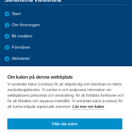
Start
Om föreningen
Bli medlem
Förmåner
Aktiviteter
Aktiviteter vi gjort
Om kakor på denna webbplats
Månadsmöten
Vi använder kakor (cookies) för att erbjuda dig som besökare en bättre
användarupplevelse. Vi samlar in och analyserar information om
Stadgar för SPF
webbplatsens prestanda och användning, för att förbättra funktioner och
för att förbättra och anpassa innehållet. Vi använder kakor (cookies) för
att kunna erbjuda anpassade annonser.
Läs mer om kakor
C/o:Lars Ekbäck
Volgsjövägen 74
912 32 VILHELMINA
Tillåt alla kakor