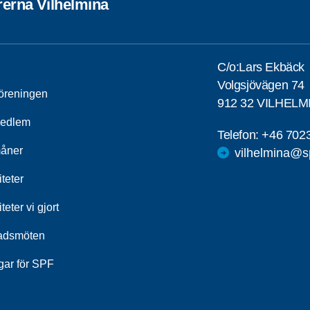
rerna Vilhelmina
C/o:Lars Ekbäck
Volgsjövägen 74
öreningen
912 32 VILHELM
medlem
Telefon:
+46 702
åner
vilhelmina@s
iteter
iteter vi gjort
adsmöten
gar för SPF