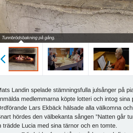
Tunnbrödsbakning på gång.
öregående
ats Landin spelade stämningsfulla julsånger på 
nmälda medlemmarna köpte lotteri och intog sina p
rdförande Lars Ekbäck hälsade alla välkomna och dä
nart hördes den välbekanta sången ”Natten går tun
n trädde Lucia med sina tärnor och en tomte.