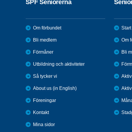
SPF Seniorerna
Senio
Om förbundet
Start
Bli medlem
Om f
Förmåner
Bli 
Utbildning och aktiviteter
Förm
Så tycker vi
Aktiv
About us (in English)
Aktiv
Föreningar
Mån
Kontakt
Stad
Mina sidor