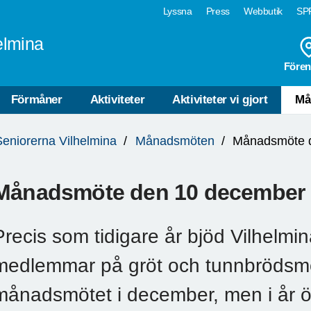
Lyssna
Press
Webbutik
SPF
elmina
Fören
Förmåner
Aktiviteter
Aktiviteter vi gjort
Må
Seniorerna Vilhelmina
Månadsmöten
Månadsmöte 
Månadsmöte den 10 december
Precis som tidigare år bjöd Vilhelmi
medlemmar på gröt och tunnbrödsm
månadsmötet i december, men i år 