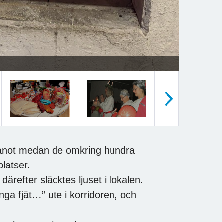
Nästa
pianot medan de omkring hundra
latser.
refter släcktes ljuset i lokalen.
ga fjät…” ute i korridoren, och