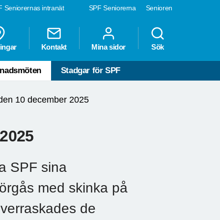
 Seniorernas intranät
SPF Seniorerna
Senioren
ingar
Kontakt
Mina sidor
Sök
nadsmöten
Stadgar för SPF
den 10 december 2025
 2025
na SPF sina
örgås med skinka på
överraskades de