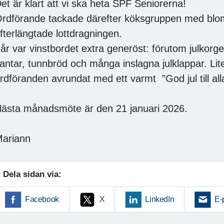
et är klart att vi ska heta SPF Seniorerna!
rdförande tackade därefter köksgruppen med blom
fterlängtade lottdragningen.
 år var vinstbordet extra generöst: förutom julkor
antar, tunnbröd och många inslagna julklappar. Lit
rdföranden avrundat med ett varmt ”God jul till all
ästa månadsmöte är den 21 januari 2026.
ariann
Dela sidan via:
Facebook
X
LinkedIn
E-