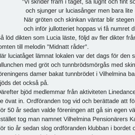
Vi skrider fram i tåget, så lugnt och fint so
ch sjunger ur luciasånger men bara lite 
är gröten och skinkan väntar blir stegen ex
ch inför jullotteriet hoppas vi få numret det
å löd dikten som Lucia läste, följd av fler dikter f
omten till melodin ”Midnatt råder”.
är luciatåget lämnat lokalen var det dags för den 
ullunchen med gröt och tunnbrödsmörgås med ski
öreningens damer bakat tunnbrödet i Vilhelmina b
jöds det också på.
ärefter bjöd medlemmar från aktiviteten Linedanc
e övat in. Ordföranden tog vid och berättade att för
F
ör 50 år sedan valde föreningen att gå sin egen 
 stället tog man namnet Vilhelmina Pensionärers K
ör tio år sedan slog ordföranden klubban i bordet 