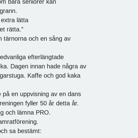
m bara seniorer kan
grann.
tra lätta
 rätta.”
rån tärnorna och en sång av
sedvanliga efterlängtade
nka. Dagen innan hade några av
agarstuga. Kaffe och god kaka
e på en uppvisning av en dans
eningen fyller 50 år detta år.
väg och lämna PRO.
amratförening.
och sa bestämt: