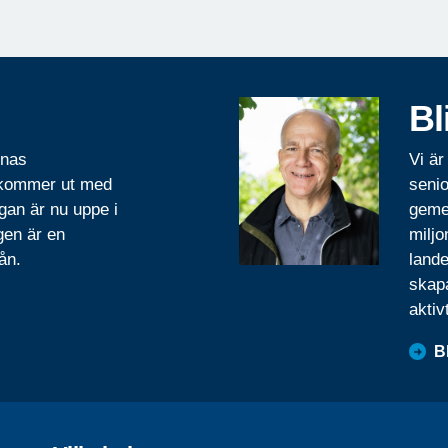
Bl
rnas
Vi är
 kommer ut med
senio
gan är nu uppe i
geme
gen är en
miljo
ån.
lande
skapa
aktiv
B