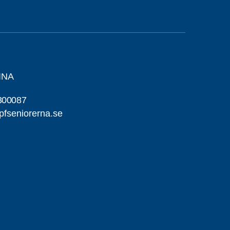
INA
300087
pfseniorerna.se