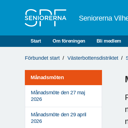
Till övergripande innehåll
Seniorerna Vilh
Start
Om föreningen
Bli medlem
Du
Förbundet start
Västerbottensdistriktet
är
här:
Månadsmöten
Månadsmöte den 27 maj
2026
Månadsmöte den 29 april
2026