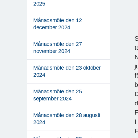
”
2025
o
N
Månadsmöte den 12
december 2024
o
S
Månadsmöte den 27
t
november 2024
N
j
Månadsmöte den 23 oktober
2024
f
b
Månadsmöte den 25
D
september 2024
d
Månadsmöte den 28 augusti
I
2024
F