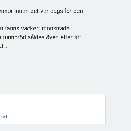
mor innan det var dags för den
gen fanns vackert mönstrade
e tunnbröd såldes även efter att
a!”.
post