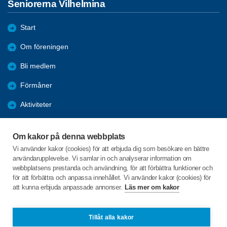
Seniorerna Vilhelmina
Start
Om föreningen
Bli medlem
Förmåner
Aktiviteter
Aktiviteter vi gjort
Om kakor på denna webbplats
Månadsmöten
Vi använder kakor (cookies) för att erbjuda dig som besökare en bättre
användarupplevelse. Vi samlar in och analyserar information om
Stadgar för SPF
webbplatsens prestanda och användning, för att förbättra funktioner och
för att förbättra och anpassa innehållet. Vi använder kakor (cookies) för
att kunna erbjuda anpassade annonser.
Läs mer om kakor
C/o:Lars Ekbäck
Volgsjövägen 74
912 32 VILHELMINA
Tillåt alla kakor