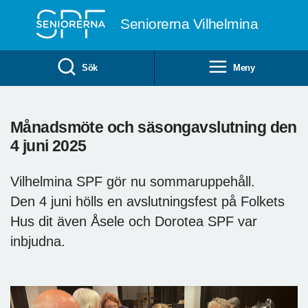
Till övergripande innehåll
Seniorerna Vilhelmina
Sök
Meny
Månadsmöte och säsongavslutning den
4 juni 2025
Vilhelmina SPF gör nu sommaruppehåll.
Den 4 juni hölls en avslutningsfest på Folkets
Hus dit även Åsele och Dorotea SPF var
inbjudna.