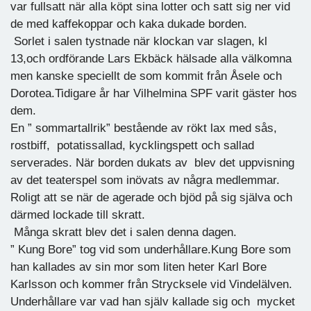
var fullsatt när alla köpt sina lotter och satt sig ner vid
de med kaffekoppar och kaka dukade borden.
Sorlet i salen tystnade när klockan var slagen, kl
13,och ordförande Lars Ekbäck hälsade alla välkomna
men kanske speciellt de som kommit från Åsele och
Dorotea.Tidigare år har Vilhelmina SPF varit gäster hos
dem.
En ” sommartallrik” bestående av rökt lax med sås,
rostbiff, potatissallad, kycklingspett och sallad
serverades. När borden dukats av blev det uppvisning
av det teaterspel som inövats av några medlemmar.
Roligt att se när de agerade och bjöd på sig själva och
därmed lockade till skratt.
Många skratt blev det i salen denna dagen.
” Kung Bore” tog vid som underhållare.Kung Bore som
han kallades av sin mor som liten heter Karl Bore
Karlsson och kommer från Strycksele vid Vindelälven.
Underhållare var vad han själv kallade sig och mycket