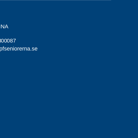
INA
300087
pfseniorerna.se