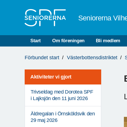
Till övergripande innehåll
Seniorerna Vilh
Start
Om föreningen
Bli medlem
Du
Förbundet start
Västerbottensdistriktet
är
här:
Aktiviteter vi gjort
Trivseldag med Dorotea SPF
i Lajksjön den 11 juni 2026
Äldregalan i Örnsköldsvik den
29 maj 2026