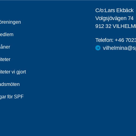
C/o:Lars Ekbäck
Volgsjövägen 74
öreningen
912 32 VILHELM
medlem
Telefon:
+46 702
åner
vilhelmina@s
iteter
iteter vi gjort
adsmöten
gar för SPF