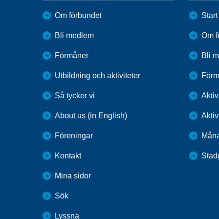
Om förbundet
Start
Bli medlem
Om f
Förmåner
Bli 
Utbildning och aktiviteter
Förm
Så tycker vi
Aktiv
About us (in English)
Aktiv
Föreningar
Mån
Kontakt
Stad
Mina sidor
Sök
Lyssna