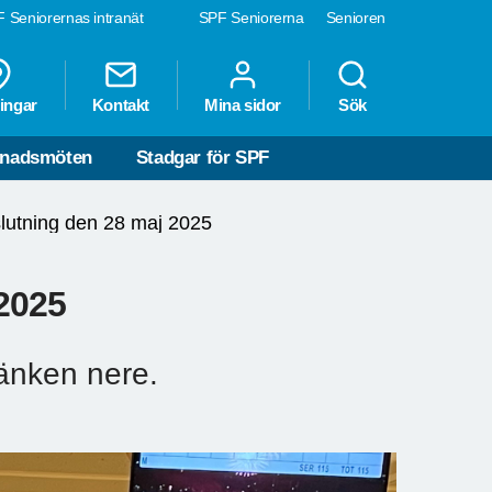
 Seniorernas intranät
SPF Seniorerna
Senioren
ingar
Kontakt
Mina sidor
Sök
nadsmöten
Stadgar för SPF
lutning den 28 maj 2025
2025
änken nere.