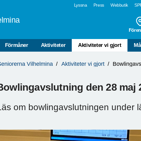
Lyssna
Press
Webbutik
SPF
elmina
Fören
Förmåner
Aktiviteter
Aktiviteter vi gjort
Må
Seniorerna Vilhelmina
Aktiviteter vi gjort
Bowlingavs
Bowlingavslutning den 28 maj 
Läs om bowlingavslutningen under l