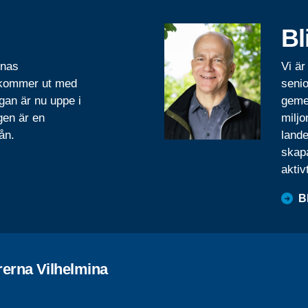
Bl
rnas
Vi är
 kommer ut med
senio
gan är nu uppe i
geme
gen är en
miljo
ån.
lande
skapa
aktiv
B
rerna Vilhelmina