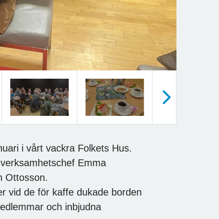
Nästa
ari i vårt vackra Folkets Hus.
a verksamhetschef Emma
n Ottosson.
r vid de för kaffe dukade borden
medlemmar och inbjudna