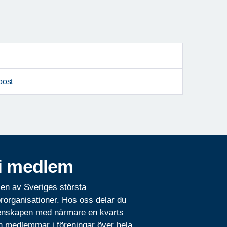
post
i medlem
 en av Sveriges största
rorganisationer. Hos oss delar du
nskapen med närmare en kvarts
n medlemmar i föreningar över hela