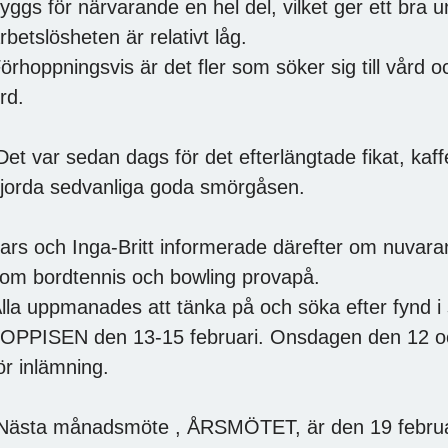
yggs för närvarande en hel del, vilket ger ett bra 
rbetslösheten är relativt låg.
örhoppningsvis är det fler som söker sig till vård
rd.
et var sedan dags för det efterlängtade fikat, ka
jorda sedvanliga goda smörgåsen.
ars och Inga-Britt informerade därefter om nuvaran
om bordtennis och bowling provapå.
lla uppmanades att tänka på och söka efter fynd 
OPPISEN den 13-15 februari. Onsdagen den 12 oc
ör inlämning.
ästa månadsmöte , ÅRSMÖTET, är den 19 februari