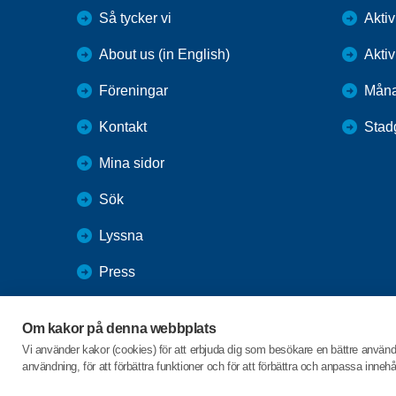
Så tycker vi
Aktiv
About us (in English)
Aktiv
Föreningar
Mån
Kontakt
Stad
Mina sidor
Sök
Lyssna
Press
Webbutik
Om kakor på denna webbplats
SPF Seniorernas intranät
Vi använder kakor (cookies) för att erbjuda dig som besökare en bättre använ
användning, för att förbättra funktioner och för att förbättra och anpassa inne