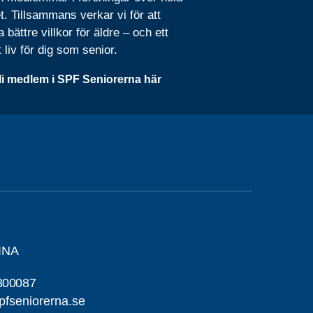
t. Tillsammans verkar vi för att
 bättre villkor för äldre – och ett
t liv för dig som senior.
li medlem i SPF Seniorerna här
INA
300087
pfseniorerna.se