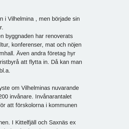
i Vilhelmina , men började sin
r.
men byggnaden har renoverats
ltur, konferenser, mat och nöjen
simhall. Även andra företag hyr
istbyrå att flytta in. Då kan man
bl.a.
yste om Vilhelminas nuvarande
0 invånare. Invånarantalet
för att förskolorna i kommunen
. I Kittelfjäll och Saxnäs ex