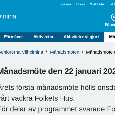
Lyssna
Press
Webbutik
SPF
elmina
Fören
Förmåner
Aktiviteter
Aktiviteter vi gjort
Må
Seniorerna Vilhelmina
Månadsmöten
Månadsmöte d
Månadsmöte den 22 januari 20
Årets första månadsmöte hölls onsda
vårt vackra Folkets Hus.
För delar av programmet svarade Fo