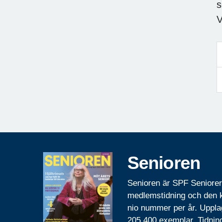
s
V
Senioren
Senioren är SPF Seniore
medlemstidning och den
nio nummer per år. Uppla
205 400 exemplar. Tidnin