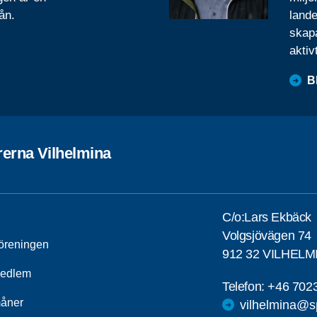
ån.
lande
skapa
aktiv
B
rerna Vilhelmina
C/o:Lars Ekbäck
Volgsjövägen 74
öreningen
912 32 VILHELM
medlem
Telefon:
+46 702
åner
vilhelmina@s