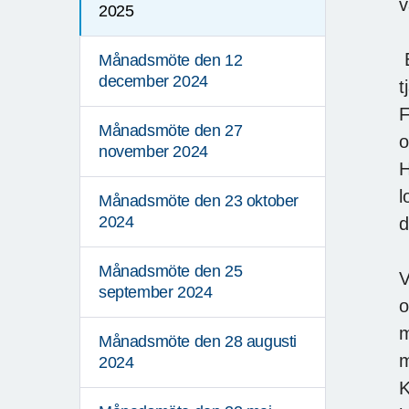
v
2025
E
Månadsmöte den 12
december 2024
t
F
Månadsmöte den 27
o
november 2024
H
l
Månadsmöte den 23 oktober
2024
d
Månadsmöte den 25
V
september 2024
o
m
Månadsmöte den 28 augusti
m
2024
K