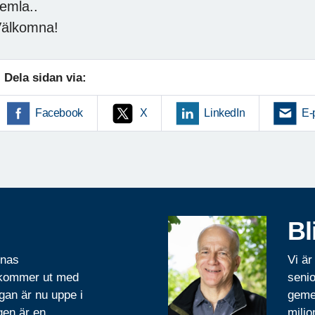
emla..
älkomna!
Dela sidan via:
Facebook
X
LinkedIn
E-
Bl
rnas
Vi är
 kommer ut med
senio
gan är nu uppe i
geme
gen är en
miljo