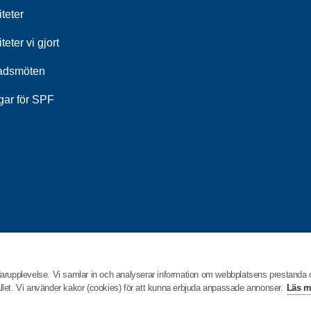
iteter
iteter vi gjort
adsmöten
gar för SPF
darupplevelse. Vi samlar in och analyserar information om webbplatsens prestanda
hållet. Vi använder kakor (cookies) för att kunna erbjuda anpassade annonser.
Läs m