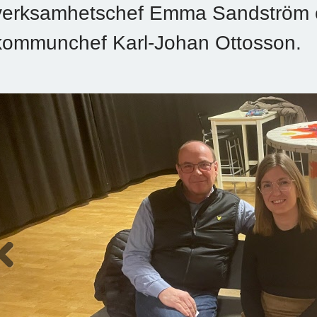
verksamhetschef Emma Sandström o
kommunchef Karl-Johan Ottosson.
Previous