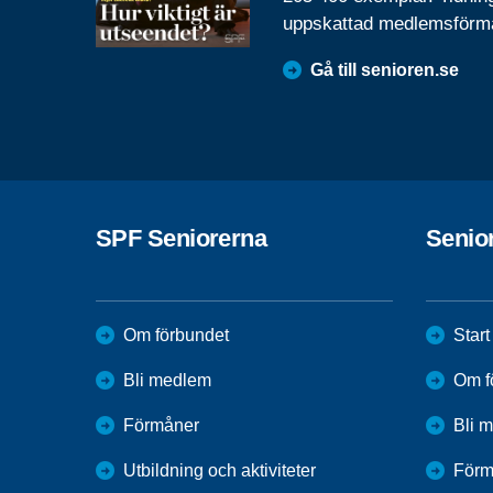
uppskattad medlemsförm
Gå till senioren.se
SPF Seniorerna
Senio
Om förbundet
Start
Bli medlem
Om f
Förmåner
Bli 
Utbildning och aktiviteter
Förm