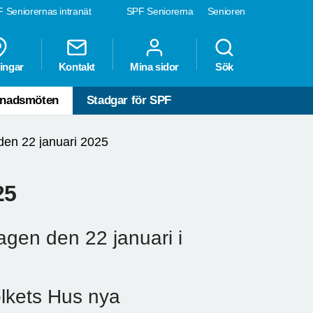
 Seniorernas intranät
SPF Seniorerna
Senioren
ingar
Kontakt
Mina sidor
Sök
nadsmöten
Stadgar för SPF
en 22 januari 2025
25
gen den 22 januari i
lkets Hus nya