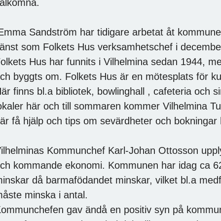
älkomna.
mma Sandström har tidigare arbetat åt kommunen 
jänst som Folkets Hus verksamhetschef i decembe
olkets Hus har funnits i Vilhelmina sedan 1944, 
ch byggts om. Folkets Hus är en mötesplats för ku
är finns bl.a bibliotek, bowlinghall , cafeteria och 
okaler här och till sommaren kommer Vilhelmina Tur
är få hjälp och tips om sevärdheter och bokningar 
ilhelminas Kommunchef Karl-Johan Ottosson uppl
ch kommande ekonomi. Kommunen har idag ca 620
inskar då barmafödandet minskar, vilket bl.a med
åste minska i antal.
ommunchefen gav ändå en positiv syn på kommunen