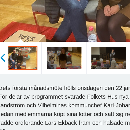
öregående
rets första månadsmöte hölls onsdagen den 22 janu
ör delar av programmet svarade Folkets Hus ny
andström och Vilhelminas kommunchef Karl-Joha
edan medlemmarna köpt sina lotter och satt sig ne
rädde ordförande Lars Ekbäck fram och hälsade 