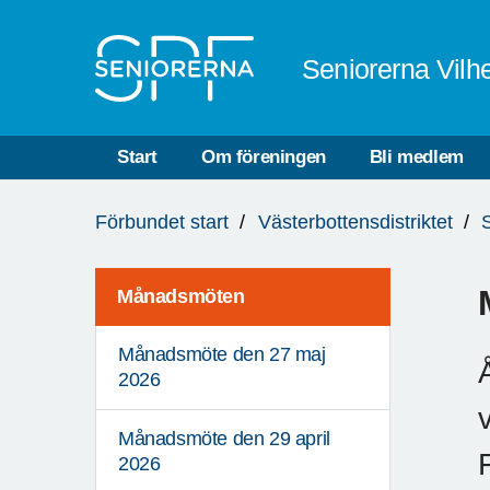
Till övergripande innehåll
Seniorerna Vilh
Start
Om föreningen
Bli medlem
Du
Förbundet start
Västerbottensdistriktet
är
här:
Månadsmöten
Månadsmöte den 27 maj
2026
Månadsmöte den 29 april
2026