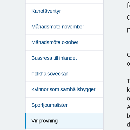
Kanotäventyr
Månadsmöte november
Månadsmöte oktober
C
Bussresa till inlandet
o
Folkhälsoveckan
T
k
Kvinnor som samhällsbygger
ö
Sportjournalister
A
b
Vinprovning
d