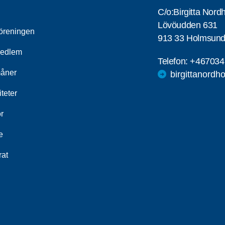
C/o:Birgitta Nord
Lövöudden 631
öreningen
913 33 Holmsun
medlem
Telefon:
+467034
åner
birgittanord
iteter
r
e
rat