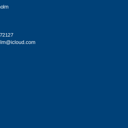
holm
d
72127
holm@icloud.com