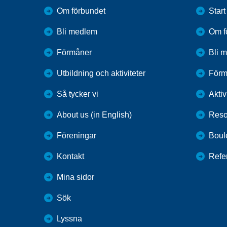
Om förbundet
Start
Bli medlem
Om f
Förmåner
Bli 
Utbildning och aktiviteter
Förm
Så tycker vi
Aktiv
About us (in English)
Reso
Föreningar
Boul
Kontakt
Refe
Mina sidor
Sök
Lyssna