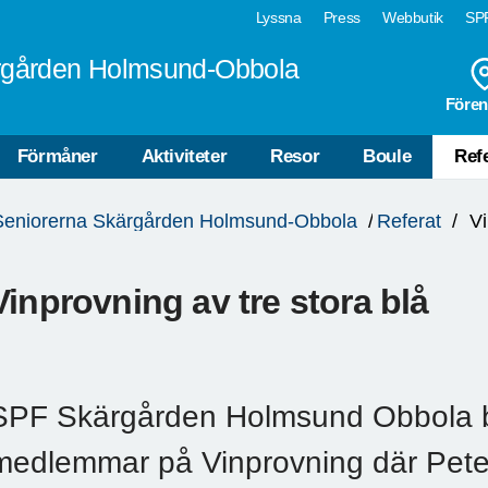
Lyssna
Press
Webbutik
SPF
rgården Holmsund-Obbola
Fören
Förmåner
Aktiviteter
Resor
Boule
Ref
Seniorerna Skärgården Holmsund-Obbola
Referat
V
Vinprovning av tre stora blå
SPF Skärgården Holmsund Obbola bj
medlemmar på Vinprovning där Peter 