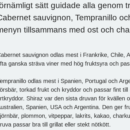
förnämligt sätt guidade alla genom tr
Cabernet sauvignon, Tempranillo oc
menyn tillsammans med ost och cha
abernet sauvignon odlas mest i Frankrike, Chile, A
fta ganska sträva viner med hög fruktsyra och passar 
empranillo odlas mest i Spanien, Portugal och Ar
örsbär, torkad frukt och kryddor och passar fint till
rtkryddor. Shiraz var den sista druvan för kvällen 
ustralien, Spanien, USA och Argentina. Den ger fr
jörnbär, plommon, vitpeppar, lakrits, kakao, chark
ruva passar bra till grillat eller stekt nötkött.