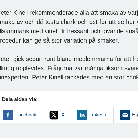
eter Kinell rekommenderade alla att smaka av varj
maka av och då testa chark och ost för att se hur v
illsammans med vinet. Intressant och givande ans
rocedur kan ge så stor variation på smaker.
eter gick sedan runt bland medlemmarna för att h
illtugg upplevdes. Frågorna var många liksom sva
inexperten. Peter Kinell tackades med en stor ch
Dela sidan via:
Facebook
X
LinkedIn
E-