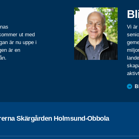
Bl
rnas
Vi är
 kommer ut med
senio
gan är nu uppe i
geme
gen är en
miljo
ån.
lande
skapa
aktiv
B
rerna Skärgården Holmsund-Obbola