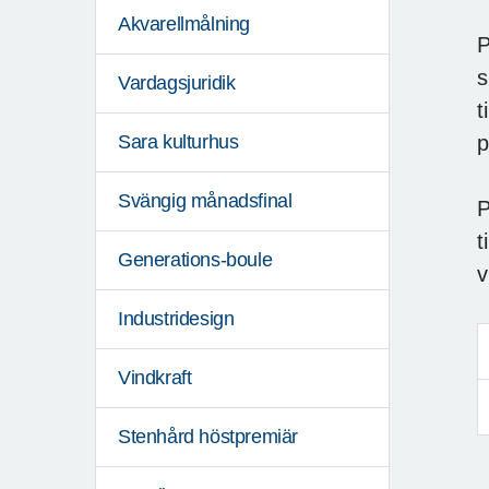
Akvarellmålning
P
s
Vardagsjuridik
t
p
Sara kulturhus
Svängig månadsfinal
P
t
Generations-boule
v
Industridesign
Vindkraft
Stenhård höstpremiär