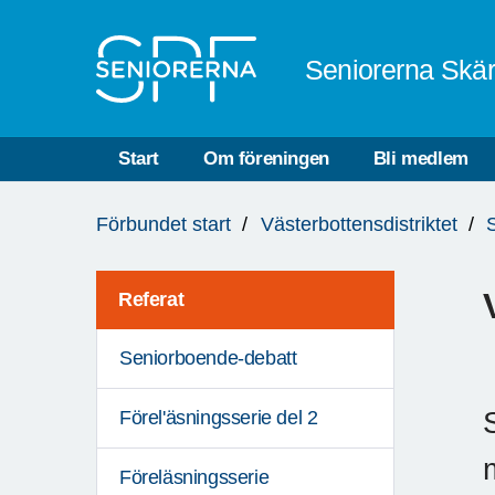
Till övergripande innehåll
Seniorerna Skä
Start
Om föreningen
Bli medlem
Du
Förbundet start
Västerbottensdistriktet
är
här:
Referat
Seniorboende-debatt
Förel'äsningsserie del 2
Föreläsningsserie