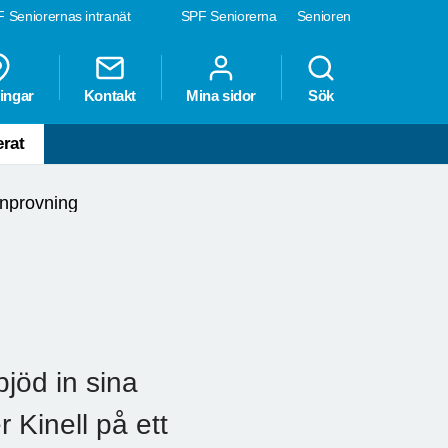
 Seniorernas intranät
SPF Seniorerna
Senioren
ingar
Kontakt
Mina sidor
Sök
erat
inprovning
öd in sina
Kinell på ett