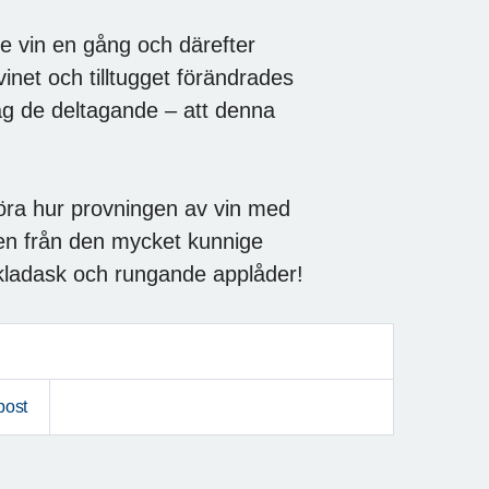
e vin en gång och därefter
inet och tilltugget förändrades
åg de deltagande – att denna
öra hur provningen av vin med
ren från den mycket kunnige
okladask och rungande applåder!
post