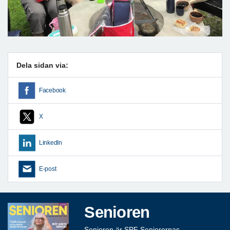
Dela sidan via:
Facebook
X
LinkedIn
E-post
Senioren
Senioren är SPF Seniorernas