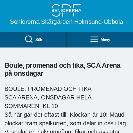
Till övergripande innehåll
Seniorerna Skärgården Holmsund-Obbola
Sök
Meny
Boule, promenad och fika, SCA Arena
på onsdagar
BOULE, PROMENAD OCH FIKA
SCA ARENA, ONSDAGAR HELA
SOMMAREN, KL 10
Så här går det oftast till: Klockan är 10! Maud
plockar fram spelkorten, som delar in oss i lag.
Vi spelar en halv omgång, fikar och avslutar