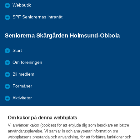
Webbutik
SPF Seniorernas intranät
Seniorerna Skärgården Holmsund-Obbola
Start
Om föreningen
Bli medlem
Förmåner
Aktiviteter
Resor
Om kakor på denna webbplats
Boule
Vi använder kakor (cookies) för att erbjuda dig som besökare en bättre
användarupplevelse. Vi samlar in och analyserar information om
Referat
webbplatsens prestanda och användning, för att förbättra funktioner och