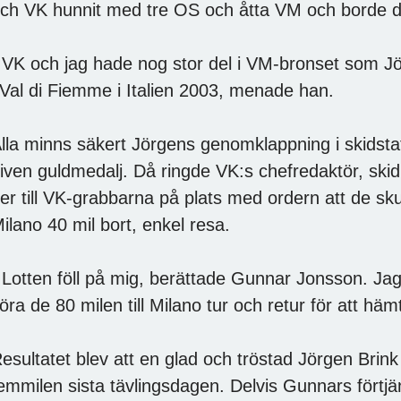
ch VK hunnit med tre OS och åtta VM och borde dä
 VK och jag hade nog stor del i VM-bronset som J
 Val di Fiemme i Italien 2003, menade han.
lla minns säkert Jörgens genomklappning i skidstaf
iven guldmedalj. Då ringde VK:s chefredaktör, ski
er till VK-grabbarna på plats med ordern att de sk
ilano 40 mil bort, enkel resa.
 Lotten föll på mig, berättade Gunnar Jonsson. Jag 
öra de 80 milen till Milano tur och retur för att hä
esultatet blev att en glad och tröstad Jörgen Bri
emmilen sista tävlingsdagen. Delvis Gunnars förtjän