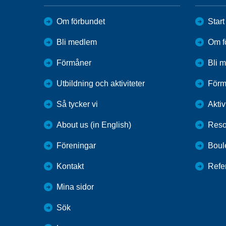
Om förbundet
Start
Bli medlem
Om f
Förmåner
Bli 
Utbildning och aktiviteter
Förm
Så tycker vi
Aktiv
About us (in English)
Reso
Föreningar
Boul
Kontakt
Refe
Mina sidor
Sök