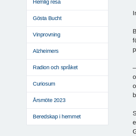
Hemlig resa
I
Gösta Bucht
B
Vinprovning
f
p
Alzheimers
–
Radion och språket
o
Curiosum
o
b
Årsmöte 2023
S
Beredskap i hemmet
e
G