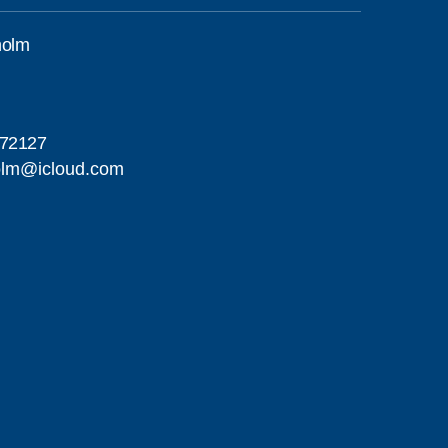
holm
d
72127
holm@icloud.com