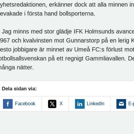
yhetsredaktionen, erkänner dock att alla minnen int
evakade i första hand bollsporterna.
 Jag minns med stor glädje IFK Holmsunds avancem
967 och kvalvinsten mot Gunnarstorp på en lerig 
esto jobbigare är minnet av Umeå FC:s förlust mot
otbollsallsvenskan på ett regnigt Gammliavallen. D
ånga nätter.
Dela sidan via:
Facebook
X
LinkedIn
E-