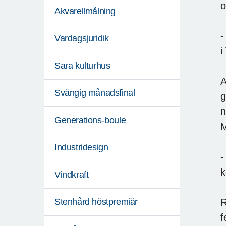
o
Akvarellmålning
-
Vardagsjuridik
i
Sara kulturhus
A
Svängig månadsfinal
g
n
Generations-boule
M
Industridesign
-
k
Vindkraft
R
Stenhård höstpremiär
f