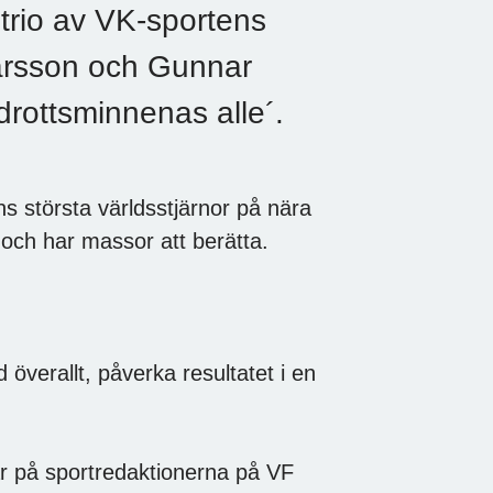
rio av VK-sportens
narsson och Gunnar
rottsminnenas alle´.
ens största världsstjärnor på nära
 och har massor att berätta.
överallt, påverka resultatet i en
r på sportredaktionerna på VF