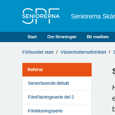
Till övergripande innehåll
Seniorerna Skä
Start
Om föreningen
Bli medlem
Du
Förbundet start
Västerbottensdistriktet
är
här:
Referat
Seniorboende-debatt
Förel'äsningsserie del 2
Föreläsningsserie