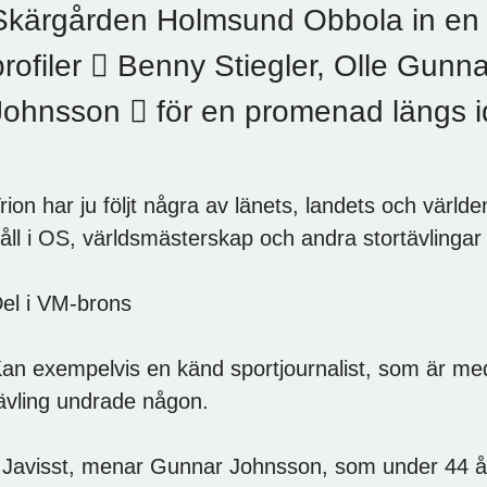
Skärgården Holmsund Obbola in en t
profiler  Benny Stiegler, Olle Gun
Johnsson  för en promenad längs id
rion har ju följt några av länets, landets och värld
åll i OS, världsmästerskap och andra stortävlingar
el i VM-brons
an exempelvis en känd sportjournalist, som är med 
ävling undrade någon.
 Javisst, menar Gunnar Johnsson, som under 44 å