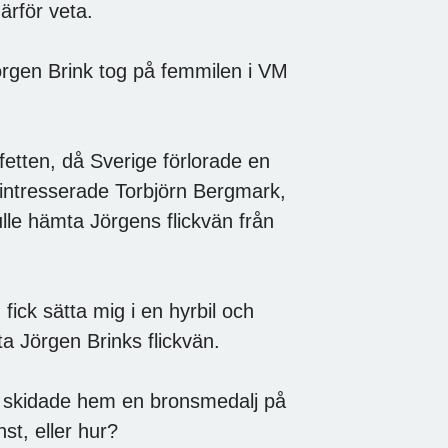
rför veta.
örgen Brink tog på femmilen i VM
etten, då Sverige förlorade en
dintresserade Torbjörn Bergmark,
ulle hämta Jörgens flickvän från
fick sätta mig i en hyrbil och
mta Jörgen Brinks flickvän.
nk skidade hem en bronsmedalj på
st, eller hur?