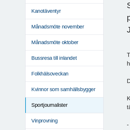
Kanotäventyr
Månadsmöte november
Månadsmöte oktober
T
Bussresa till inlandet
h
Folkhälsoveckan
D
Kvinnor som samhällsbygger
K
Sportjournalister
t
Vinprovning
-