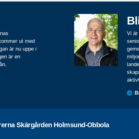
Bl
rnas
Vi är
 kommer ut med
senio
gan är nu uppe i
geme
gen är en
miljo
ån.
lande
skapa
aktiv
B
rerna Skärgården Holmsund-Obbola