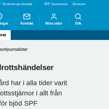
 Seniorernas intranät
SPF Seniorerna
Senioren
ingar
Kontakt
Mina sidor
Sök
erat
ortjournalister
drottshändelser
har i alla tider varit
tsstjärnor i allt från
rför bjöd SPF