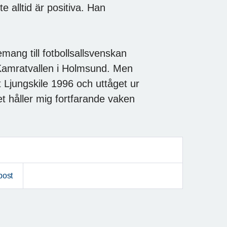
e alltid är positiva. Han
ang till fotbollsallsvenskan
Kamratvallen i Holmsund. Men
 Ljungskile 1996 och uttåget ur
et håller mig fortfarande vaken
post