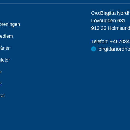
C/o:Birgitta Nord
Lövöudden 631
öreningen
913 33 Holmsun
medlem
Telefon:
+467034
åner
birgittanord
iteter
r
e
rat