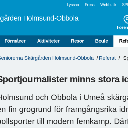
Lyssna
Press
Webbutik
SPF
rgården Holmsund-Obbola
Fören
Förmåner
Aktiviteter
Resor
Boule
Ref
Seniorerna Skärgården Holmsund-Obbola
Referat
Sp
Sportjournalister minns stora i
Holmsund och Obbola i Umeå skärgård 
en fin grogrund för framgångsrika idrot
bollsporter till modern femkamp. Dä