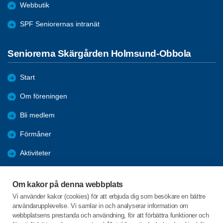
Webbutik
SPF Seniorernas intranät
Seniorerna Skärgården Holmsund-Obbola
Start
Om föreningen
Bli medlem
Förmåner
Aktiviteter
Resor
Om kakor på denna webbplats
Boule
Vi använder kakor (cookies) för att erbjuda dig som besökare en bättre
användarupplevelse. Vi samlar in och analyserar information om
Referat
webbplatsens prestanda och användning, för att förbättra funktioner och