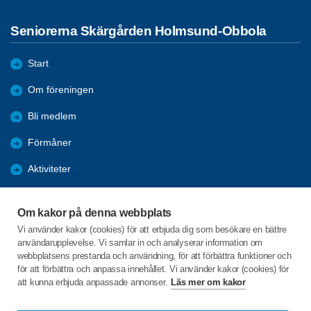
Seniorerna Skärgården Holmsund-Obbola
Start
Om föreningen
Bli medlem
Förmåner
Aktiviteter
Resor
Om kakor på denna webbplats
Boule
Vi använder kakor (cookies) för att erbjuda dig som besökare en bättre
användarupplevelse. Vi samlar in och analyserar information om
Referat
webbplatsens prestanda och användning, för att förbättra funktioner och
för att förbättra och anpassa innehållet. Vi använder kakor (cookies) för
att kunna erbjuda anpassade annonser.
Läs mer om kakor
C/o:Birgitta Nordholm
Lövöudden 631