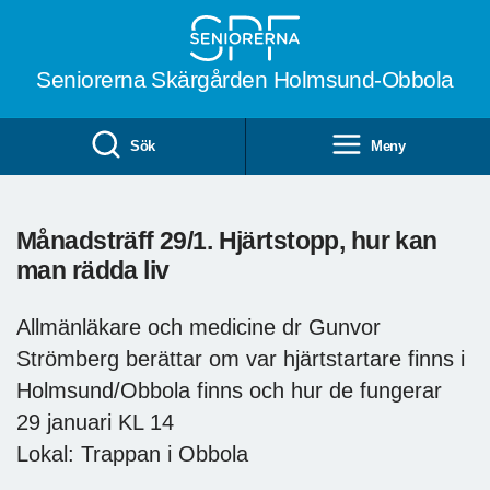
Till övergripande innehåll
Seniorerna Skärgården Holmsund-Obbola
Sök
Meny
Månadsträff 29/1. Hjärtstopp, hur kan
man rädda liv
Allmänläkare och medicine dr Gunvor
Strömberg berättar om var hjärtstartare finns i
Holmsund/Obbola finns och hur de fungerar
29 januari KL 14
Lokal: Trappan i Obbola