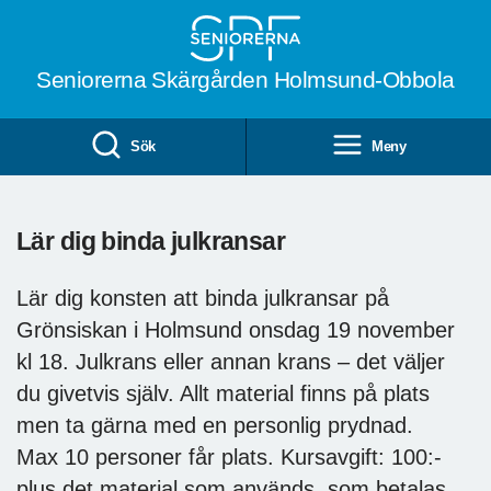
Till övergripande innehåll
Seniorerna Skärgården Holmsund-Obbola
Sök
Meny
Lär dig binda julkransar
Lär dig konsten att binda julkransar på
Grönsiskan i Holmsund onsdag 19 november
kl 18. Julkrans eller annan krans – det väljer
du givetvis själv. Allt material finns på plats
men ta gärna med en personlig prydnad.
Max 10 personer får plats. Kursavgift: 100:-
plus det material som används, som betalas