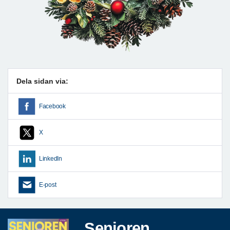
Dela sidan via:
Facebook
X
LinkedIn
E-post
Senioren