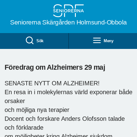
Till övergripande innehåll
Seniorerna Skärgården Holmsund-Obbola
Sök
Meny
Föredrag om Alzheimers 29 maj
SENASTE NYTT OM ALZHEIMER!
En resa in i molekylernas värld exponerar både
orsaker
och möjliga nya terapier
Docent och forskare Anders Olofsson talade
och förklarade
om möjligheter kring Alzheimer sjukdom