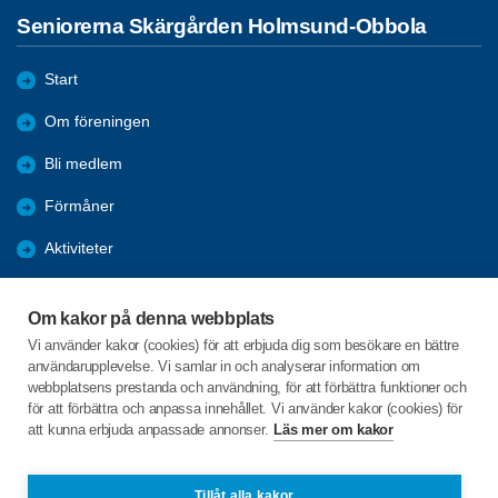
Seniorerna Skärgården Holmsund-Obbola
Start
Om föreningen
Bli medlem
Förmåner
Aktiviteter
Resor
Om kakor på denna webbplats
Boule
Vi använder kakor (cookies) för att erbjuda dig som besökare en bättre
användarupplevelse. Vi samlar in och analyserar information om
Referat
webbplatsens prestanda och användning, för att förbättra funktioner och
för att förbättra och anpassa innehållet. Vi använder kakor (cookies) för
att kunna erbjuda anpassade annonser.
Läs mer om kakor
C/o:Birgitta Nordholm
Lövöudden 631
913 33 Holmsund
Tillåt alla kakor