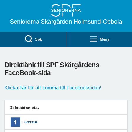
Till övergripande innehåll
Seniorerna Skärgården Holmsund-Obbola
Sök
Meny
Direktlänk till SPF Skärgårdens
FaceBook-sida
Klicka här för att komma till Facebooksidan!
Dela sidan via:
Facebook