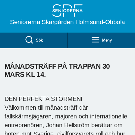
Till övergripande innehåll
Seniorerna Skärgården Holmsund-Obbola
Sök
Meny
MÅNADSTRÄFF PÅ TRAPPAN 30
MARS KL 14.
DEN PERFEKTA STORMEN!
Välkommen till månadsträff där
fallskärmsjägaren, majoren och internationelle
entreprenören, Johan Hellström berättar om
hoten mot Sverige, civilförsvarets roll och hur