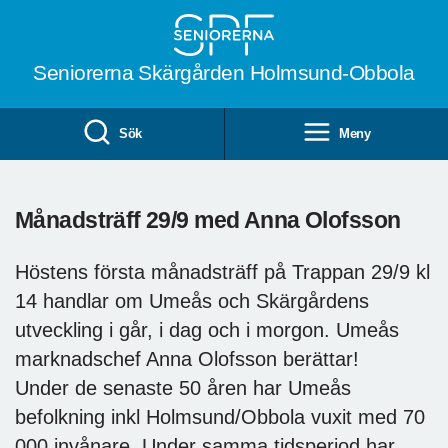
Till övergripande innehåll
Seniorerna Skärgården Holmsund-Obbola
Sök
Meny
Månadsträff 29/9 med Anna Olofsson
Höstens första månadsträff på Trappan 29/9 kl
14 handlar om Umeås och Skärgårdens
utveckling i går, i dag och i morgon. Umeås
marknadschef Anna Olofsson berättar!
Under de senaste 50 åren har Umeås
befolkning inkl Holmsund/Obbola vuxit med 70
000 invånare. Under samma tidsperiod har