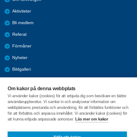
Aktiviteter
Bli medlem
Referat
Förmåner
Nyheter
Bildgalleri
Nyttig information
Om kakor på denna webbplats
Studiecirklar & Konferenser
Vi använder kakor (cookies) för att erbjuda dig som besökare en bättre
användarupplevelse. Vi samlar in och analyserar information om
Tidigare aktiviteter
webbplatsens prestanda och användning, för att förbättra funktioner och
för att förbättra och anpassa innehållet. Vi använder kakor (cookies) för
att kunna erbjuda anpassade annonser.
Läs mer om kakor
C/o:Kenth Ärletun
Överrödå 335
922 92 VINDELN