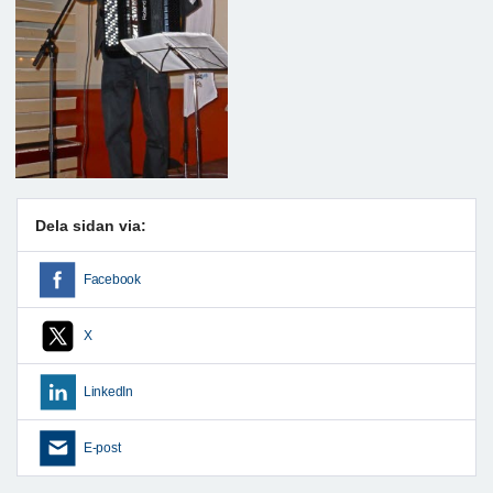
Dela sidan via:
Facebook
X
LinkedIn
E-post