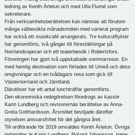
ledning av Kenth Ärletun och med Ulla Flumé som
sekreterare.
Från verksamhetsberättelsen kan nämnas att förutom
många välbesökta månadsmöten med varierat program
har också ett musikcafé arrangerats. Tre kulturutflykter
har genomförts, två gånger till föreställningar på
Norrlandsoperan och ett teaterbesök i Robertsfors.
Föreningen har gjort två uppskattade sommarresor. En
med hemlig destination som förlades till Umeå och dess
omgivningar och en tvådagars resa som gick till
Västernorrland och Jämtland.
Därutöver har ett antal lunchträffar genomförts.
Den ekonomiska redogörelsen föredrogs av kassör
Karin Lundberg och revisorernas berättelse av Anna-
Greta Gotthardsson. Årsmötet beviljade därefter
styrelsen ansvarsfrihet för det gångna året.
Till ordförande för 2019 omvaldes Kenth Ärletun. Övriga
ledamöter är Karin Lundberg, Roland Johansson, Irene