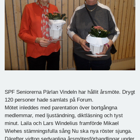
SPF Seniorerna Pärlan Vindeln har hållit årsmöte. Drygt
120 personer hade samlats på Forum.
Mötet inleddes med parentation över bortgångna
medlemmar, med ljuständning, diktläsning och tyst
minut. Laila och Lars Windelius framförde Mikael
Wiehes stämningsfulla sång Nu ska nya röster sjunga.
Därefter vidtog sedvanliga årsmötesförhandlingar under