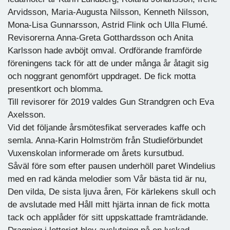
Arvidsson, Maria-Augusta Nilsson, Kenneth Nilsson,
Mona-Lisa Gunnarsson, Astrid Flink och Ulla Flumé.
Revisorerna Anna-Greta Gotthardsson och Anita
Karlsson hade avböjt omval. Ordförande framförde
föreningens tack för att de under många år åtagit sig
och noggrant genomfört uppdraget. De fick motta
presentkort och blomma.
Till revisorer för 2019 valdes Gun Strandgren och Eva
Axelsson.
Vid det följande årsmötesfikat serverades kaffe och
semla. Anna-Karin Holmström från Studieförbundet
Vuxenskolan informerade om årets kursutbud.
Såväl före som efter pausen underhöll paret Windelius
med en rad kända melodier som Vår bästa tid är nu,
Den vilda, De sista ljuva åren, För kärlekens skull och
de avslutade med Håll mitt hjärta innan de fick motta
tack och applåder för sitt uppskattade framträdande.