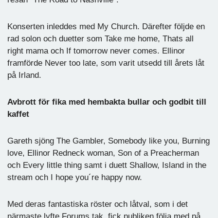
Konserten inleddes med My Church. Därefter följde en
rad solon och duetter som Take me home, Thats all
right mama och If tomorrow never comes. Ellinor
framförde Never too late, som varit utsedd till årets låt
på Irland.
Avbrott för fika med hembakta bullar och godbit till
kaffet
Gareth sjöng The Gambler, Somebody like you, Burning
love, Ellinor Redneck woman, Son of a Preacherman
och Every little thing samt i duett Shallow, Island in the
stream och I hope you´re happy now.
Med deras fantastiska röster och låtval, som i det
närmaste lyfte Forums tak, fick publiken följa med på