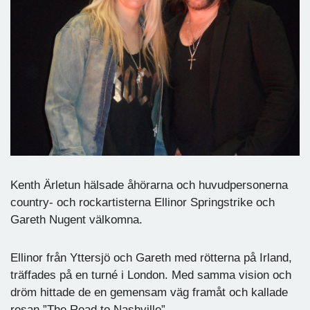
Kenth Ärletun hälsade åhörarna och huvudpersonerna
country- och rockartisterna Ellinor Springstrike och
Gareth Nugent välkomna.
Ellinor från Yttersjö och Gareth med rötterna på Irland,
träffades på en turné i London. Med samma vision och
dröm hittade de en gemensam väg framåt och kallade
resan ”The Road to Nashville”.