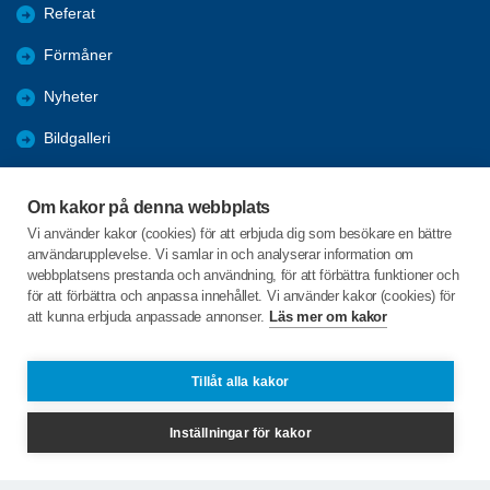
Referat
Förmåner
Nyheter
Bildgalleri
Nyttig information
Om kakor på denna webbplats
Studiecirklar & Konferenser
Vi använder kakor (cookies) för att erbjuda dig som besökare en bättre
användarupplevelse. Vi samlar in och analyserar information om
Tidigare aktiviteter
webbplatsens prestanda och användning, för att förbättra funktioner och
för att förbättra och anpassa innehållet. Vi använder kakor (cookies) för
att kunna erbjuda anpassade annonser.
Läs mer om kakor
C/o:Kenth Ärletun
Överrödå 335
922 92 VINDELN
Tillåt alla kakor
Telefon:
+46 705631575
Inställningar för kakor
kentharletun@gmail.com