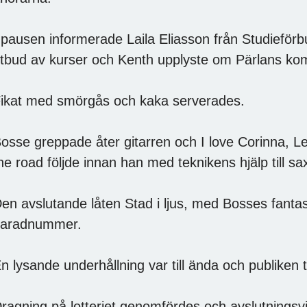
 pausen informerade Laila Eliasson från Studiefö
tbud av kurser och Kenth upplyste om Pärlans kom
ikat med smörgås och kaka serverades.
osse greppade åter gitarren och I love Corinna, L
he road följde innan han med teknikens hjälp till s
en avslutande låten Stad i ljus, med Bosses fantasti
aradnummer.
n lysande underhållning var till ända och publiken
ragning på lotteriet genomfördes och avslutningsv