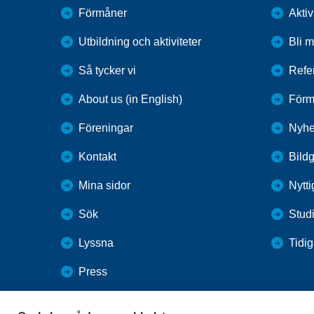
Förmåner
Aktiv
Utbildning och aktiviteter
Bli 
Så tycker vi
Refe
About us (in English)
Förm
Föreningar
Nyhe
Kontakt
Bildg
Mina sidor
Nytti
Sök
Stud
Lyssna
Tidig
Press
Webbutik