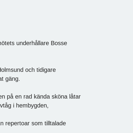
ötets underhållare Bosse
Holmsund och tidigare
at gäng.
en på en rad kända sköna låtar
rövtåg i hembygden,
n repertoar som tilltalade