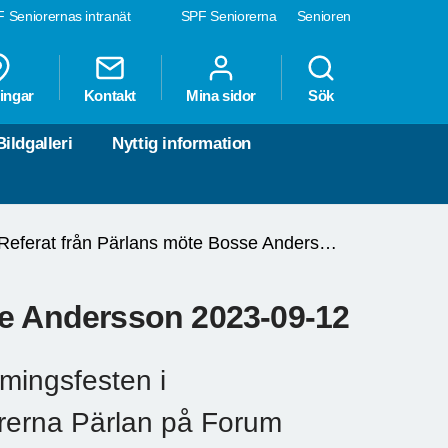
 Seniorernas intranät
SPF Seniorerna
Senioren
ingar
Kontakt
Mina sidor
Sök
Bildgalleri
Nyttig information
Referat från Pärlans möte Bosse Andersson 2023-09-12
se Andersson 2023-09-12
mingsfesten i
rerna Pärlan på Forum