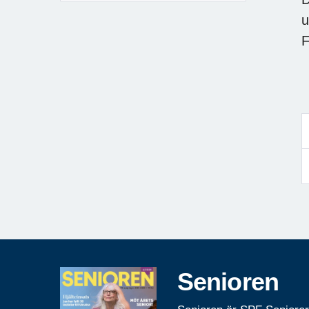
u
F
Senioren