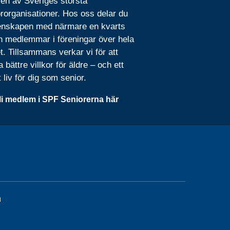
 en av Sveriges största
rorganisationer. Hos oss delar du
nskapen med närmare en kvarts
n medlemmar i föreningar över hela
t. Tillsammans verkar vi för att
 bättre villkor för äldre – och ett
t liv för dig som senior.
li medlem i SPF Seniorerna här
n