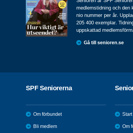
Senioren är SPF Seniore
medlemstidning och den
nio nummer per år. Uppla
205 400 exemplar. Tidnin
uppskattad medlemsförm
Gå till senioren.se
SPF Seniorerna
Senio
Om förbundet
Start
Bli medlem
Om f