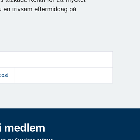
u en trivsam eftermiddag på
post
i medlem