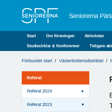
Till övergripande innehåll
Seniorerna Pärl
Start
Om föreningen
Aktiviteter
Studiecirklar & Konferenser
Tidigare akt
Du
Förbundet start
Västerbottensdistriktet
är
här:
Referat
Referat 2024
Referat 2023