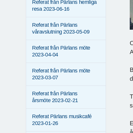
Referat från Pärlans hemliga
resa 2023-06-16
Referat från Pärlans
våravslutning 2023-05-09
O
Referat från Pärlans möte
A
2023-04-04
B
Referat från Pärlans möte
2023-03-07
d
Referat från Pärlans
T
årsmöte 2023-02-21
s
Referat Pärlans musikcafé
E
2023-01-26
å