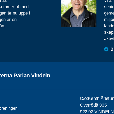
rnas
Vi är
 kommer ut med
senio
gan är nu uppe i
geme
gen är en
miljo
ån.
lande
skapa
aktiv
B
rerna Pärlan Vindeln
C/o:Kenth Ärletu
Överrödå 335
öreningen
922 92 VINDELN