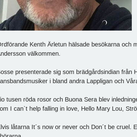
rdförande Kenth Ärletun hälsade besökarna och m
ndersson välkommen.
osse presenterade sig som brädgårdsindian från 
ansbandsmusiker i bland andra Lappligan och Vår
io tusen röda rosor och Buona Sera blev inledning
om I can`t help falling in love, Hello Mary Lou, St
lvis låtarna It´s now or never och Don´t be cruel. E
hörarna.