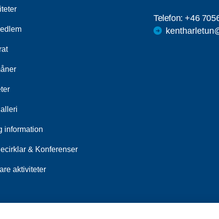
iteter
Telefon:
+46 705
medlem
kentharletun
rat
åner
ter
alleri
g information
iecirklar & Konferenser
are aktiviteter