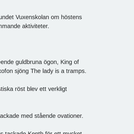
rbundet Vuxenskolan om höstens
mande aktiviteter.
eende guldbruna ögon, King of
axofon sjöng The lady is a tramps.
ska röst blev ett verkligt
 tackade med stående ovationer.
is tackade Kenth för ett mycket