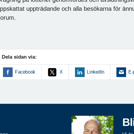
ppskattat uppträdande och alla besökarna för änn
orum.
Dela sidan via:
Facebook
X
LinkedIn
E-
Bl