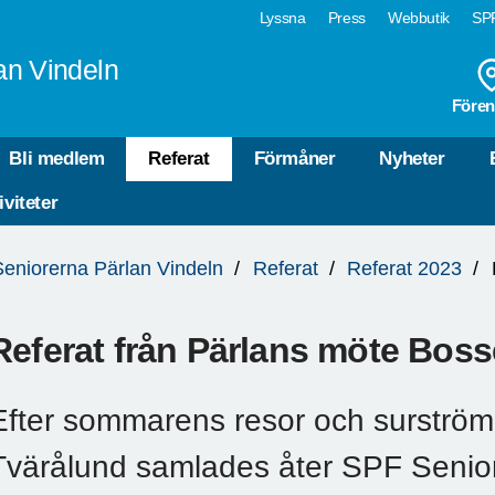
Lyssna
Press
Webbutik
SPF
an Vindeln
Fören
Bli medlem
Referat
Förmåner
Nyheter
iviteter
Seniorerna Pärlan Vindeln
Referat
Referat 2023
Referat från Pärlans möte Bos
Efter sommarens resor och surström
Tvärålund samlades åter SPF Senio