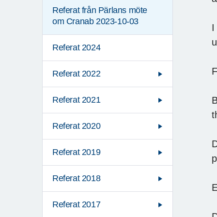
Referat från Pärlans möte
om Cranab 2023-10-03
I
u
Referat 2024
F
Referat 2022
B
Referat 2021
t
Referat 2020
D
Referat 2019
p
Referat 2018
E
Referat 2017
D