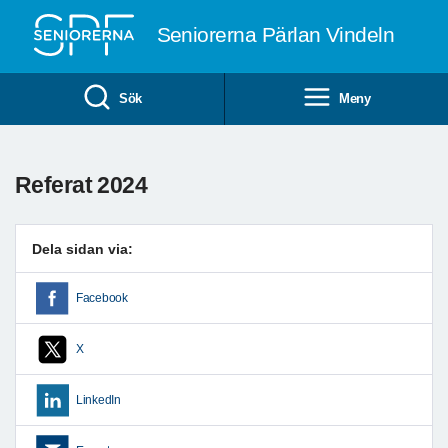
Till övergripande innehåll
Seniorerna Pärlan Vindeln
Sök
Meny
Referat 2024
Dela sidan via:
Facebook
X
LinkedIn