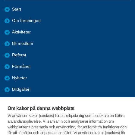
Start
Om föreningen
Aktiviteter
Bli medlem
Referat
Förmåner
Nyheter
Bildgalleri
Nyttig information
Om kakor på denna webbplats
Studiecirklar & Konferenser
Vi använder kakor (cookies) för att erbjuda dig som besökare en bättre
användarupplevelse. Vi samlar in och analyserar information om
Tidigare aktiviteter
webbplatsens prestanda och användning, för att förbättra funktioner och
för att förbättra och anpassa innehållet. Vi använder kakor (cookies) för