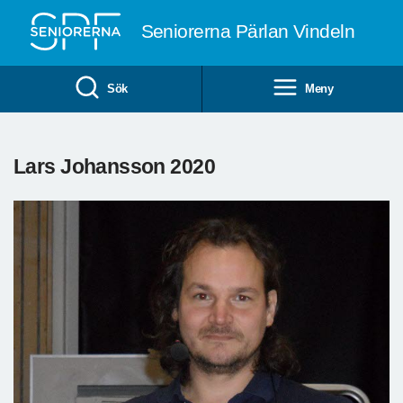
Till övergripande innehåll
Seniorerna Pärlan Vindeln
Sök
Meny
Lars Johansson 2020