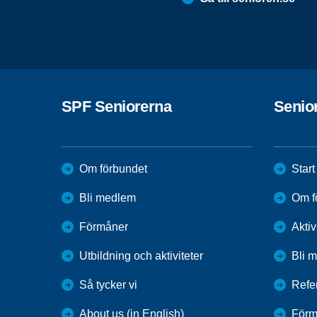
SPF Seniorerna
Senio
Om förbundet
Start
Bli medlem
Om f
Förmåner
Aktiv
Utbildning och aktiviteter
Bli 
Så tycker vi
Refe
About us (in English)
Förm