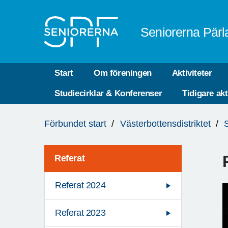
Till övergripande innehåll
Seniorerna Pärl
Start
Om föreningen
Aktiviteter
Studiecirklar & Konferenser
Tidigare akt
Du
Förbundet start
Västerbottensdistriktet
är
här:
Referat
Referat 2024
Referat 2023