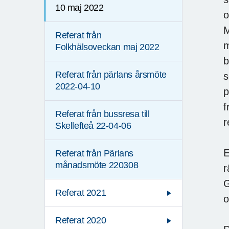
10 maj 2022
o
M
Referat från
m
Folkhälsoveckan maj 2022
b
Referat från pärlans årsmöte
s
2022-04-10
p
f
Referat från bussresa till
r
Skellefteå 22-04-06
E
Referat från Pärlans
månadsmöte 220308
r
G
Referat 2021
o
Referat 2020