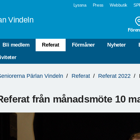
Lyssna
Press
Webbutik
SPF
an Vindeln
Fören
Bli medlem
Referat
Förmåner
Nyheter
iviteter
Seniorerna Pärlan Vindeln
Referat
Referat 2022
Referat från månadsmöte 10 ma