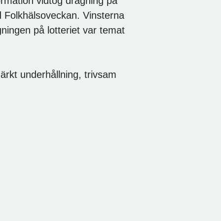
formation vidtog dragning på
d Folkhälsoveckan. Vinsterna
gningen på lotteriet var temat
rkt underhållning, trivsam