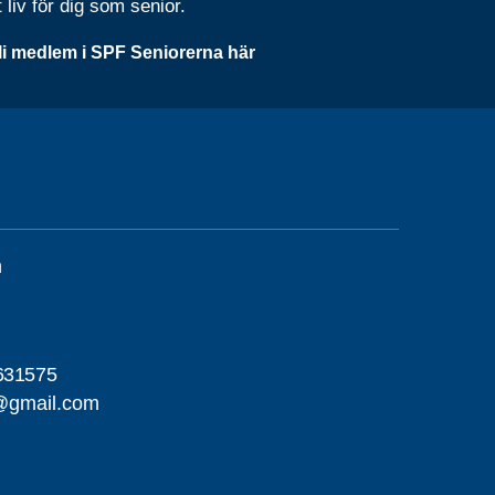
t liv för dig som senior.
li medlem i SPF Seniorerna här
n
631575
@gmail.com