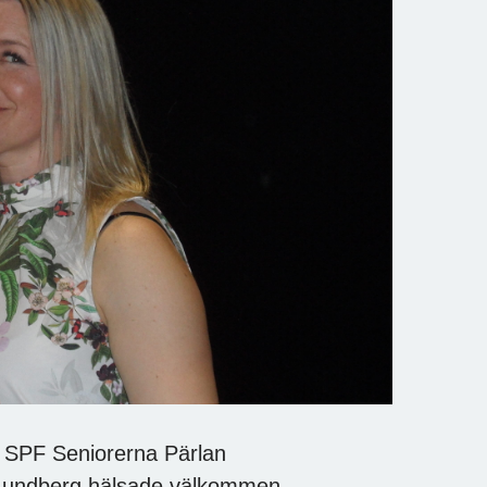
r SPF Seniorerna Pärlan
e Lundberg hälsade välkommen.