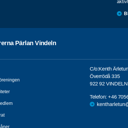
aktiv
B
rerna Pärlan Vindeln
C/o:Kenth Ärletu
Överrödå 335
öreningen
922 92 VINDELN
iteter
Telefon:
+46 705
medlem
kentharletun
rat
åner