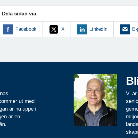
Dela sidan via:
Facebook
X
LinkedIn
E-
Bl
rnas
Vi är
 kommer ut med
senio
gan är nu uppe i
geme
gen är en
miljo
ån.
lande
skapa