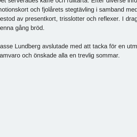
et serverades kaffe och rulltårta. Efter diverse in
otionskort och fjolårets stegtävling i samband me
estod av presentkort, trisslotter och reflexer. I dra
enna gång bröd.
asse Lundberg avslutade med att tacka för en utmä
amvaro och önskade alla en trevlig sommar.