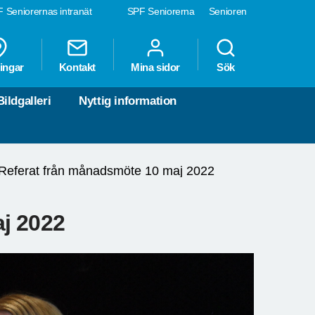
 Seniorernas intranät
SPF Seniorerna
Senioren
ingar
Kontakt
Mina sidor
Sök
Bildgalleri
Nyttig information
Referat från månadsmöte 10 maj 2022
j 2022