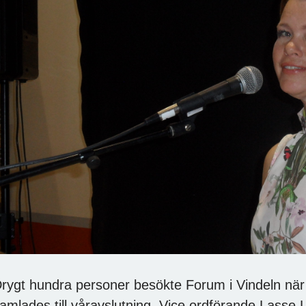
rygt hundra personer besökte Forum i Vindeln nä
amlades till våravslutning. Vice ordförande Lass