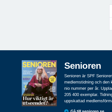
Senioren
Senioren är SPF Seniore
medlemstidning och den
nio nummer per år. Uppla
205 400 exemplar. Tidnin
uppskattad medlemsförm
Gå till senioren.se