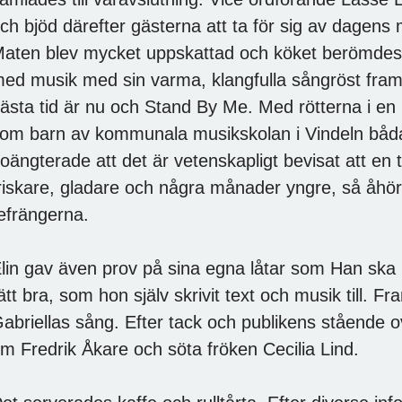
ch bjöd därefter gästerna att ta för sig av dagens 
aten blev mycket uppskattad och köket berömdes.
ed musik med sin varma, klangfulla sångröst fram
ästa tid är nu och Stand By Me. Med rötterna i en 
om barn av kommunala musikskolan i Vindeln bådar 
oängterade att det är vetenskapligt bevisat att en
riskare, gladare och några månader yngre, så åhörar
efrängerna.
lin gav även prov på sina egna låtar som Han ska 
ätt bra, som hon själv skrivit text och musik till.
abriellas sång. Efter tack och publikens stående ov
m Fredrik Åkare och söta fröken Cecilia Lind.