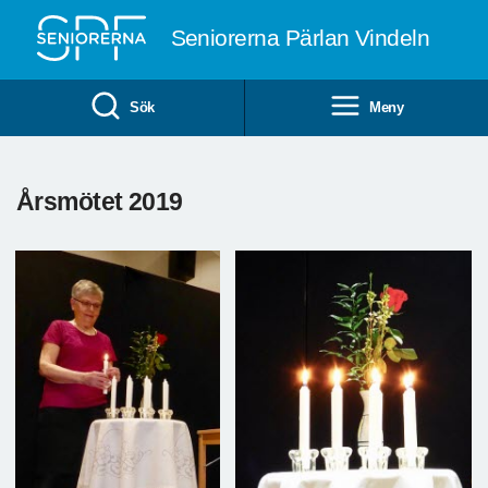
Till övergripande innehåll
Seniorerna Pärlan Vindeln
Sök
Meny
Årsmötet 2019