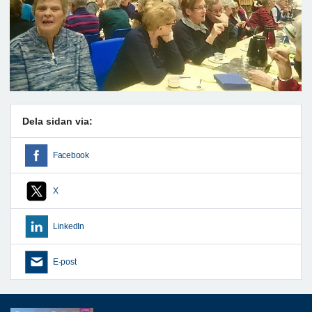
Dela sidan via:
Facebook
X
LinkedIn
E-post