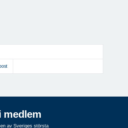
post
i medlem
 en av Sveriges största