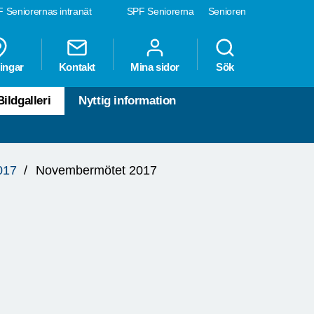
 Seniorernas intranät
SPF Seniorerna
Senioren
ingar
Kontakt
Mina sidor
Sök
Bildgalleri
Nyttig information
2017
Novembermötet 2017