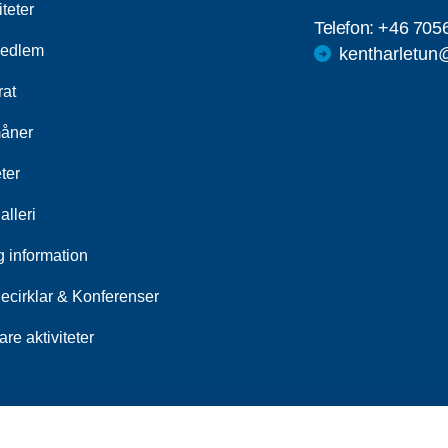
iteter
Telefon:
+46 705
medlem
kentharletun
rat
åner
ter
alleri
g information
iecirklar & Konferenser
are aktiviteter