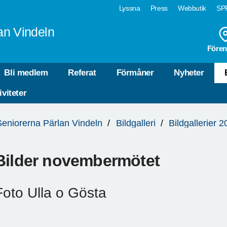
Lyssna
Press
Webbutik
SPF
an Vindeln
Fören
Bli medlem
Referat
Förmåner
Nyheter
iviteter
Seniorerna Pärlan Vindeln
Bildgalleri
Bildgallerier 
Bilder novembermötet
Foto Ulla o Gösta