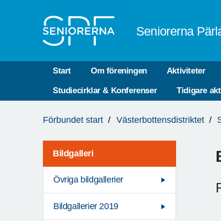
Till övergripande innehåll
Seniorerna Pärl
Start
Om föreningen
Aktiviteter
Studiecirklar & Konferenser
Tidigare akt
Du
Förbundet start
Västerbottensdistriktet
är
här:
Bildgalleri
Övriga bildgallerier
Bildgallerier 2019