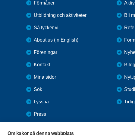
Förmåner
Aktiv
Utbildning och aktiviteter
Bli 
Så tycker vi
Refe
About us (in English)
Förm
Föreningar
Nyhe
Kontakt
Bildg
Mina sidor
Nytti
Sök
Stud
Lyssna
Tidig
Press
Webbutik
Om kakor på denna webbplats