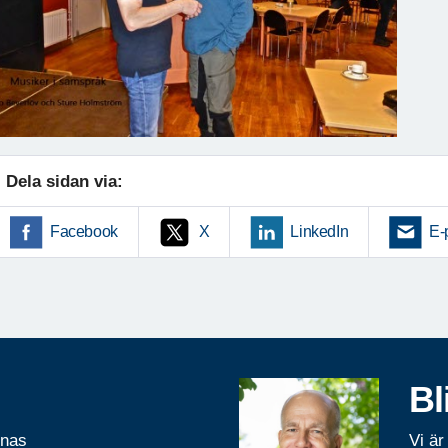
Dela sidan via:
Facebook
X
LinkedIn
E-
Bl
rnas
Vi är