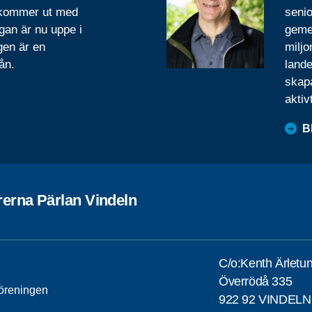
 kommer ut med
senio
gan är nu uppe i
geme
gen är en
miljo
ån.
lande
skapa
aktiv
B
rerna Pärlan Vindeln
C/o:Kenth Ärletu
Överrödå 335
öreningen
922 92 VINDELN