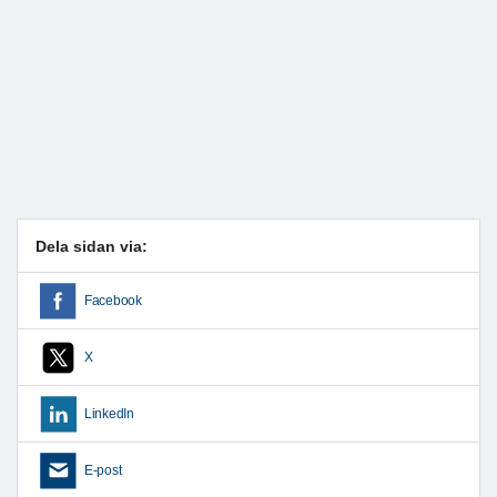
Dela sidan via:
Facebook
X
LinkedIn
E-post