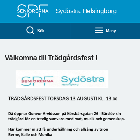
Till övergripande innehåll
Sydöstra Helsingborg
Sök
Meny
Välkomna till Trädgårdsfest !