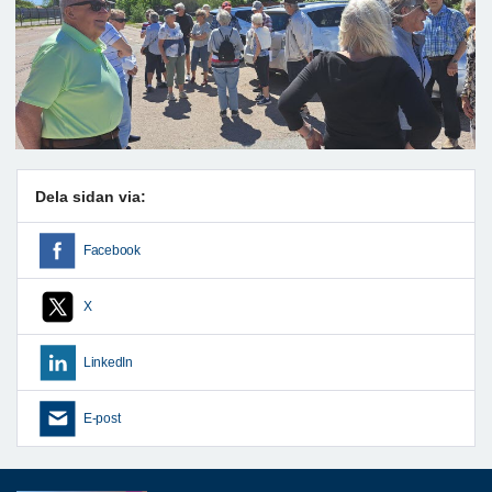
Dela sidan via:
Facebook
X
LinkedIn
E-post