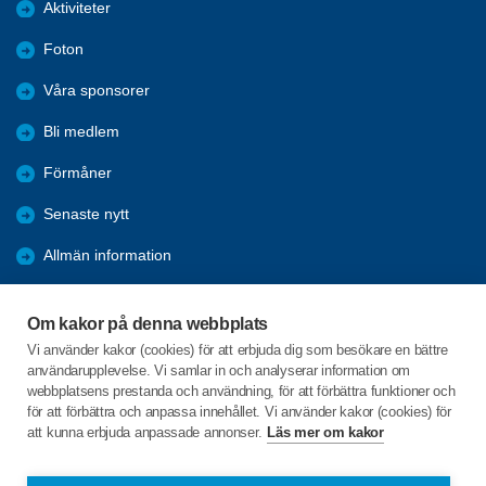
Aktiviteter
Foton
Våra sponsorer
Bli medlem
Förmåner
Senaste nytt
Allmän information
Ofrivillig ensamhet
Om kakor på denna webbplats
2025 Arkiv
Vi använder kakor (cookies) för att erbjuda dig som besökare en bättre
användarupplevelse. Vi samlar in och analyserar information om
2024 Arkiv
webbplatsens prestanda och användning, för att förbättra funktioner och
för att förbättra och anpassa innehållet. Vi använder kakor (cookies) för
att kunna erbjuda anpassade annonser.
Läs mer om kakor
C/o:Sven Lindström
Utögatan 29