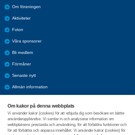
Om föreningen
Aktiviteter
Foton
Våra sponsorer
Bli medlem
Förmåner
Senaste nytt
Allmän information
Ofrivillig ensamhet
Om kakor på denna webbplats
2025 Arkiv
Vi använder kakor (cookies) för att erbjuda dig som besökare en bättre
användarupplevelse. Vi samlar in och analyserar information om
2024 Arkiv
webbplatsens prestanda och användning, för att förbättra funktioner och
för att förbättra och anpassa innehållet. Vi använder kakor (cookies) för