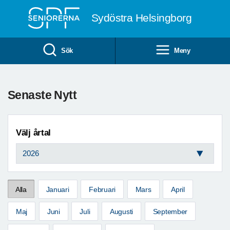
Till övergripande innehåll
Sydöstra Helsingborg
Sök
Meny
Senaste Nytt
Välj årtal
Alla
Januari
Februari
Mars
April
Maj
Juni
Juli
Augusti
September