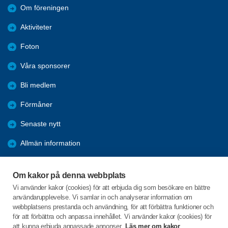
Om föreningen
Aktiviteter
Foton
Våra sponsorer
Bli medlem
Förmåner
Senaste nytt
Allmän information
Ofrivillig ensamhet
Om kakor på denna webbplats
2025 Arkiv
Vi använder kakor (cookies) för att erbjuda dig som besökare en bättre
användarupplevelse. Vi samlar in och analyserar information om
2024 Arkiv
webbplatsens prestanda och användning, för att förbättra funktioner och
för att förbättra och anpassa innehållet. Vi använder kakor (cookies) för
att kunna erbjuda anpassade annonser.
Läs mer om kakor