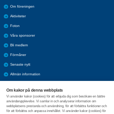
Om föreningen
Aktiviteter
Foton
Våra sponsorer
Bli medlem
Förmåner
Senaste nytt
Allmän information
Ofrivillig ensamhet
Om kakor på denna webbplats
2025 Arkiv
Vi använder kakor (cookies) för att erbjuda dig som besökare en bättre
användarupplevelse. Vi samlar in och analyserar information om
2024 Arkiv
webbplatsens prestanda och användning, för att förbättra funktioner och
för att förbättra och anpassa innehållet. Vi använder kakor (cookies) för