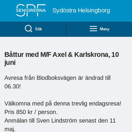
Till övergripande innehåll
Sydöstra Helsingborg
Sök
Meny
Båttur med M/F Axel & Karlskrona, 10
juni
Avresa från Blodboksvägen är ändrad till
06.30!
Välkomna med på denna trevlig endagsresa!
Pris 850 kr / person.
Anmälan till Sven Lindström senast den 11
maj.