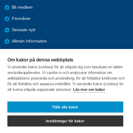
Bli medlem
Förmåner
Senaste nytt
Allmän information
Ofrivillig ensamhet
Om kakor på denna webbplats
2025 Arkiv
Vi använder kakor (cookies) för att erbjuda dig som besökare en bättre
användarupplevelse. Vi samlar in och analyserar information om
2024 Arkiv
webbplatsens prestanda och användning, för att förbättra funktioner och
för att förbättra och anpassa innehållet. Vi använder kakor (cookies) för
att kunna erbjuda anpassade annonser.
Läs mer om kakor
C/o:Sven Lindström
Utögatan 29
257 33 Rydebäck
Tillåt alla kakor
Telefon:
070-6549762
Inställningar för kakor
sven-lindstrom@hotmail.se