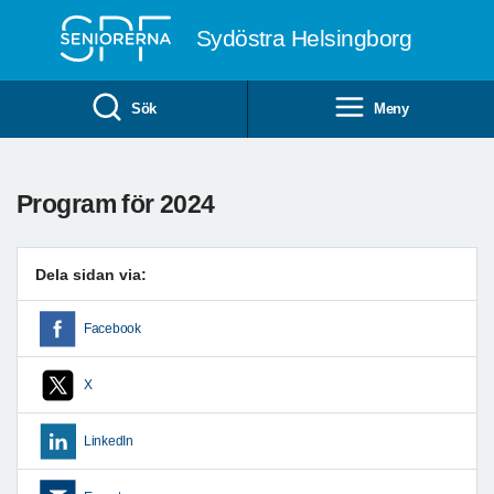
Till övergripande innehåll
Sydöstra Helsingborg
Sök
Meny
Program för 2024
Dela sidan via:
Facebook
X
LinkedIn