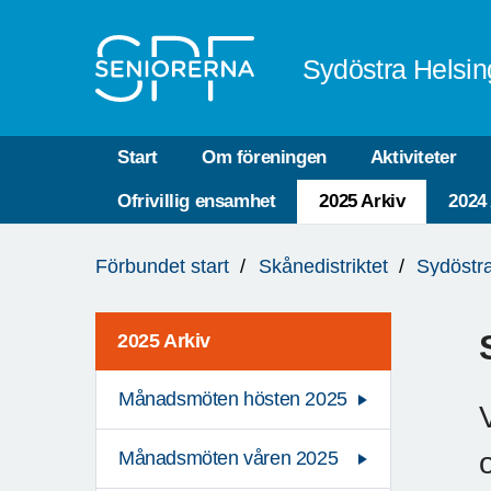
Till övergripande innehåll
Sydöstra Helsin
Start
Om föreningen
Aktiviteter
Ofrivillig ensamhet
2025 Arkiv
2024
Du
Förbundet start
Skånedistriktet
Sydöstr
är
här:
2025 Arkiv
Månadsmöten hösten 2025
Månadsmöten våren 2025