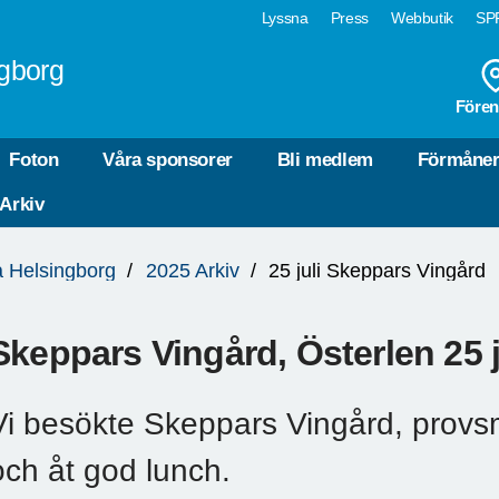
Lyssna
Press
Webbutik
SPF
gborg
Fören
Foton
Våra sponsorer
Bli medlem
Förmåne
 Arkiv
a Helsingborg
2025 Arkiv
25 juli Skeppars Vingård
Skeppars Vingård, Österlen 25 j
Vi besökte Skeppars Vingård, provsm
och åt god lunch.