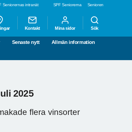
 Seniorernas intranät
SPF Seniorerna
Senioren
ingar
Kontakt
Mina sidor
Sök
r
Senaste nytt
Allmän information
uli 2025
akade flera vinsorter