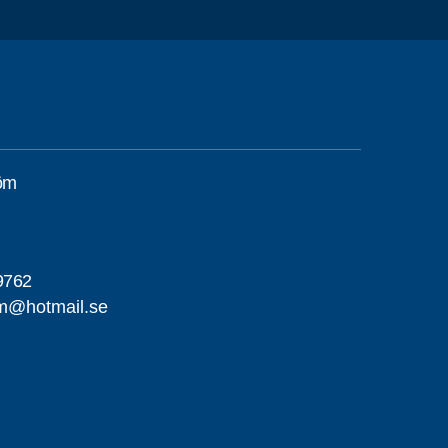
röm
9762
om@hotmail.se