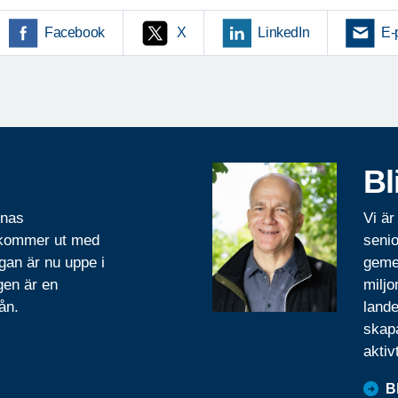
Facebook
X
LinkedIn
E-
Bl
rnas
Vi är
 kommer ut med
senio
gan är nu uppe i
geme
gen är en
miljo
ån.
lande
skapa
aktiv
B