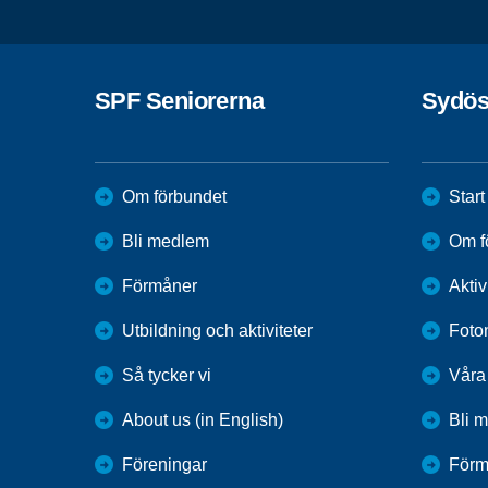
SPF Seniorerna
Sydös
Om förbundet
Start
Bli medlem
Om f
Förmåner
Aktiv
Utbildning och aktiviteter
Foto
Så tycker vi
Våra
About us (in English)
Bli 
Föreningar
Förm