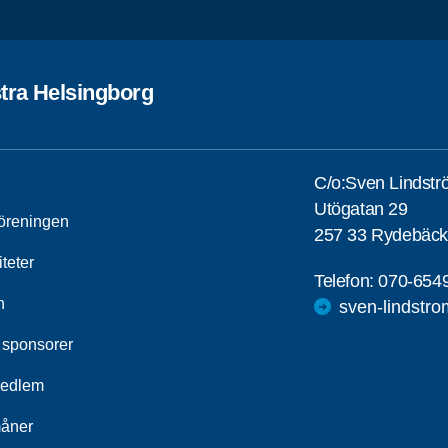
tra Helsingborg
C/o:Sven Lindst
Utögatan 29
öreningen
257 33 Rydebäck
iteter
Telefon:
070-654
n
sven-lindstr
 sponsorer
medlem
åner