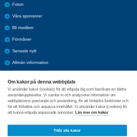
Foton
Våra sponsorer
Bli medlem
Förmåner
Senaste nytt
Allmän information
Ofrivillig ensamhet
Om kakor på denna webbplats
2025 Arkiv
Vi använder kakor (cookies) för att erbjuda dig som besökare en bättre
användarupplevelse. Vi samlar in och analyserar information om
2024 Arkiv
webbplatsens prestanda och användning, för att förbättra funktioner och
för att förbättra och anpassa innehållet. Vi använder kakor (cookies) för
att kunna erbjuda anpassade annonser.
Läs mer om kakor
C/o:Sven Lindström
Utögatan 29
257 33 Rydebäck
Tillåt alla kakor