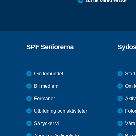
Gå till senioren.se
SPF Seniorerna
Sydös
Om förbundet
Start
Bli medlem
Om f
Förmåner
Aktiv
Utbildning och aktiviteter
Foto
Så tycker vi
Våra
About us (in English)
Bli 