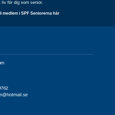
t liv för dig som senior.
li medlem i SPF Seniorerna här
röm
9762
om@hotmail.se