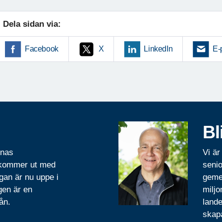
Dela sidan via:
Facebook
X
LinkedIn
E-
Bl
rnas
Vi är
 kommer ut med
senio
gan är nu uppe i
geme
gen är en
miljo
ån.
lande
skapa