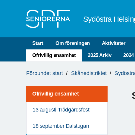
Till övergripande innehåll
Sydöstra Helsin
Start
Om föreningen
Aktiviteter
Ofrivillig ensamhet
2025 Arkiv
2024
Du
Förbundet start
Skånedistriktet
Sydöstr
är
här:
Ofrivillig ensamhet
13 augusti Trädgårdsfest
18 september Dalstugan