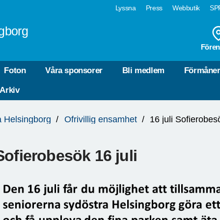
Lyssna
Press
Webbutik
SPF
gborg
Fören
Foton
Våra sponsorer
Bli medlem
Förmåne
 Arkiv
a Helsingborg
Ofrivillig ensamhet
16 juli Sofierobes
Sofierobesök 16 juli