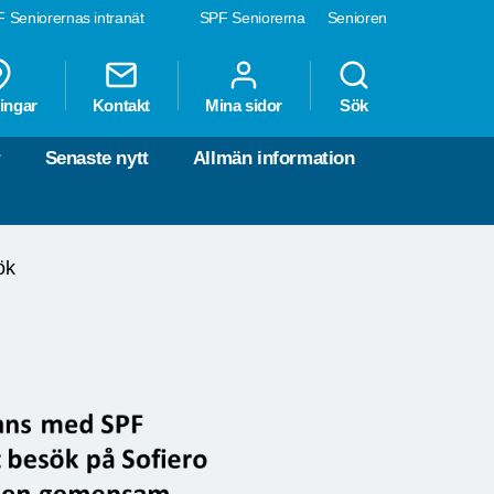
 Seniorernas intranät
SPF Seniorerna
Senioren
ingar
Kontakt
Mina sidor
Sök
r
Senaste nytt
Allmän information
ök