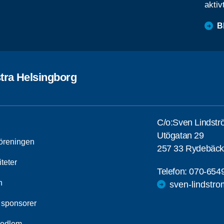
aktiv
B
tra Helsingborg
C/o:Sven Lindst
Utögatan 29
öreningen
257 33 Rydebäck
iteter
Telefon:
070-654
n
sven-lindstr
 sponsorer
medlem