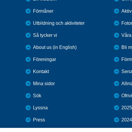
Förmåner
Aktiv
Utbildning och aktiviteter
Foto
Så tycker vi
Våra
About us (in English)
Bli 
Föreningar
Förm
Kontakt
Sena
Mina sidor
Allm
Sök
Ofriv
Lyssna
2025
Press
2024
Webbutik