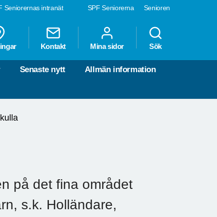
 Seniorernas intranät
SPF Seniorerna
Senioren
ingar
Kontakt
Mina sidor
Sök
r
Senaste nytt
Allmän information
kulla
en på det fina området
rn, s.k. Holländare,