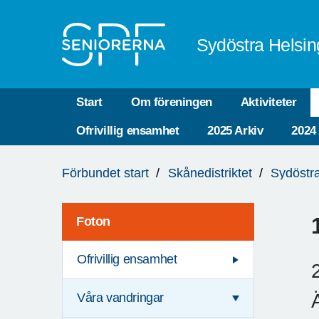
Till övergripande innehåll
Sydöstra Helsin
Start
Om föreningen
Aktiviteter
Ofrivillig ensamhet
2025 Arkiv
2024
Du
Förbundet start
Skånedistriktet
Sydöstr
är
här:
Foton
Ofrivillig ensamhet
Våra vandringar