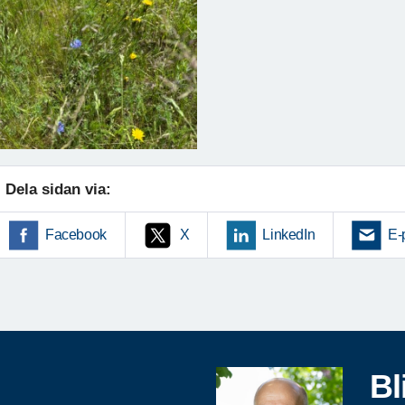
Dela sidan via:
Facebook
X
LinkedIn
E-
Bl