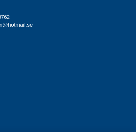
9762
om@hotmail.se