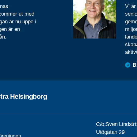
rnas
Vi är
 kommer ut med
senio
gan är nu uppe i
geme
gen är en
miljo
ån.
lande
skapa
aktiv
B
tra Helsingborg
C/o:Sven Lindst
Utögatan 29
öreningen