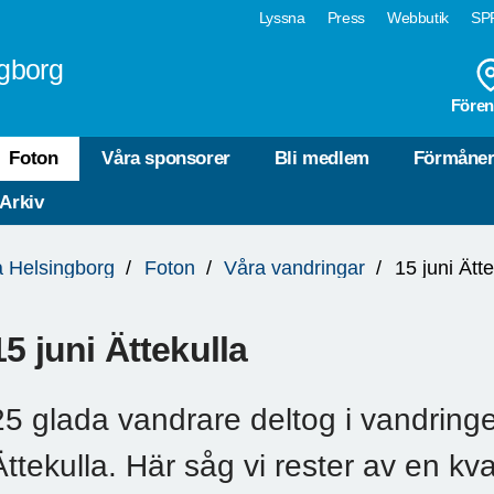
Lyssna
Press
Webbutik
SPF
gborg
Fören
Foton
Våra sponsorer
Bli medlem
Förmåne
 Arkiv
a Helsingborg
Foton
Våra vandringar
15 juni Ätte
15 juni Ättekulla
25 glada vandrare deltog i vandring
Ättekulla. Här såg vi rester av en kva