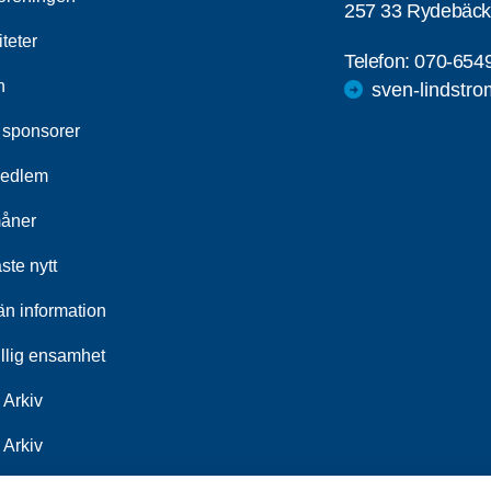
257 33 Rydebäck
iteter
Telefon:
070-654
n
sven-lindstr
 sponsorer
medlem
åner
ste nytt
än information
illig ensamhet
 Arkiv
 Arkiv