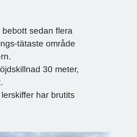
r bebott sedan flera
ings-tätaste område
rn.
öjdskillnad 30 meter,
.
erskiffer har brutits