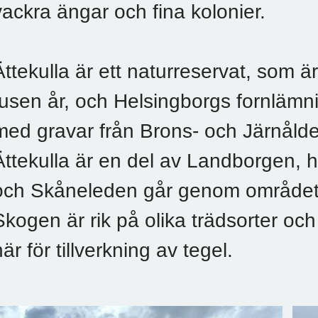
vackra ängar och fina kolonier.
Ättekulla är ett naturreservat, som ä
tusen år, och Helsingborgs fornlämn
med gravar från Brons- och Järnålde
Ättekulla är en del av Landborgen, h
och Skåneleden går genom området
Skogen är rik på olika trädsorter och l
här för tillverkning av tegel.