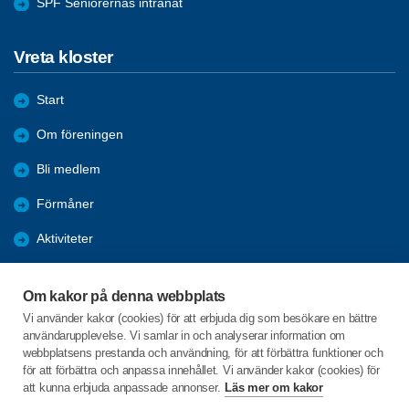
SPF Seniorernas intranät
Vreta kloster
Start
Om föreningen
Bli medlem
Förmåner
Aktiviteter
Höstens program 2026
Om kakor på denna webbplats
Nyheter
Vi använder kakor (cookies) för att erbjuda dig som besökare en bättre
användarupplevelse. Vi samlar in och analyserar information om
Bildldgalleri
webbplatsens prestanda och användning, för att förbättra funktioner och
för att förbättra och anpassa innehållet. Vi använder kakor (cookies) för
att kunna erbjuda anpassade annonser.
Läs mer om kakor
C/o:Christer Vindeby