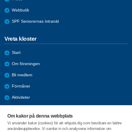
Webbutik
SPF Seniorernas intranät
Vreta kloster
Start
Om föreningen
Bli medlem
Förmåner
Aktiviteter
Höstens program 2026
Om kakor på denna webbplats
Nyheter
Vi använder kakor (cookies) för att erbjuda dig som besökare en bättre
användarupplevelse. Vi samlar in och analyserar information om
Bildldgalleri