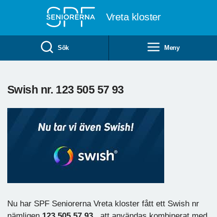
Till övergripande innehåll
Vreta kloster
Sök
Meny
Swish nr. 123 505 57 93
Nu har SPF Seniorerna Vreta kloster fått ett Swish nr
nämligen
123 505 57 93
, att användas kombinerat med