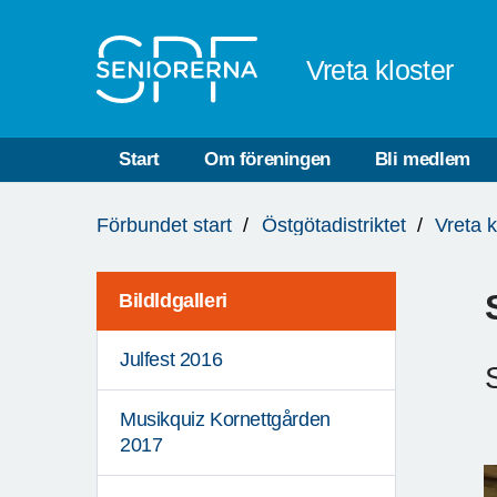
Till övergripande innehåll
Vreta kloster
Start
Om föreningen
Bli medlem
Du
Förbundet start
Östgötadistriktet
Vreta k
är
här:
Bildldgalleri
Julfest 2016
Musikquiz Kornettgården
2017