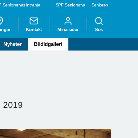
 Seniorernas intranät
SPF Seniorerna
Senioren
ingar
Kontakt
Mina sidor
Sök
Nyheter
Bildldgalleri
i 2019