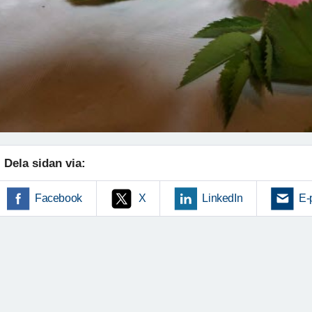
Dela sidan via:
Facebook
X
LinkedIn
E-