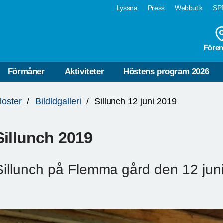
Lyssna
Press
Webbutik
SPF
Fören
Förmåner
Aktiviteter
Höstens program 2026
loster
Bildldgalleri
Sillunch 12 juni 2019
Sillunch 2019
Sillunch på Flemma gård den 12 jun