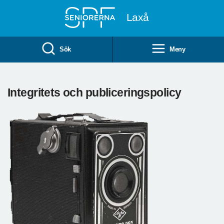
Till övergripande innehåll
Laxå
Sök
Meny
Integritets och publiceringspolicy